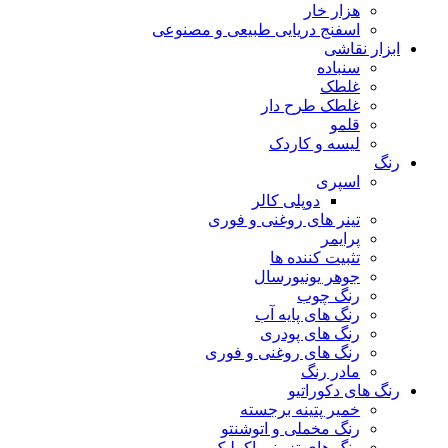
هزار خار
اسفنج دریایی طبیعی و مصنوعی
ابزار نقاشی
سنباده
غلطک
غلطک طرح دار
قلمو
لیسه و کاردک
رنگ
اسپری
دوپلی کالر
تینر های روغنی و فوری
پرایمر
تثبیت کننده ها
جوهر یونیورسال
رنگ چوب
رنگ‌ های پایه آب
رنگ های پودری
رنگ‌ های روغنی و فوری
مادر رنگ
رنگ های دکوراتیو
خمیر پتینه برجسته
رنگ مخملی و اتوشنتو
رنگ های تزیینی اکرلیک