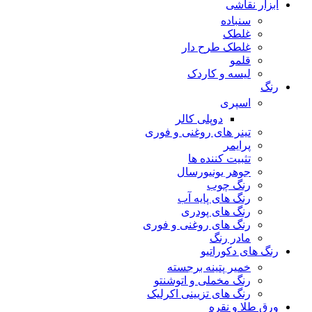
ابزار نقاشی
سنباده
غلطک
غلطک طرح دار
قلمو
لیسه و کاردک
رنگ
اسپری
دوپلی کالر
تینر های روغنی و فوری
پرایمر
تثبیت کننده ها
جوهر یونیورسال
رنگ چوب
رنگ‌ های پایه آب
رنگ های پودری
رنگ‌ های روغنی و فوری
مادر رنگ
رنگ های دکوراتیو
خمیر پتینه برجسته
رنگ مخملی و اتوشنتو
رنگ های تزیینی اکرلیک
ورق طلا و نقره