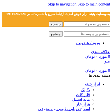
Skip to navigation
Skip to main content
به وبسایت پتینه ابزار خوش آمدید. ارتباط سریع با شماره تماس 09119247624
جستجو
جستجو
ورود / عضویت
علاقه مندی
0
مورد
۰
تومان
منو
0
مورد
۰
تومان
دسته بندی ها
ابزار پتینه
بگینگ
قلم کات
ماله استیل
هزار خار
اسفنج دریایی طبیعی و مصنوعی