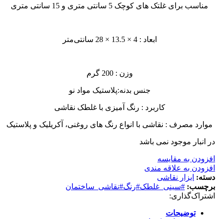
مناسب برای غلتک های کوچک 5 سانتی متری و 15 سانتی متری
ابعاد : 4 × 13.5 × 28 سانتی‌متر
وزن : 200 گرم
جنس بدنه:پلاستیک مواد نو
کاربرد : رنگ آمیزی با غلطک نقاشی
موارد مصرف : نقاشی با انواع رنگ های روغنی، آکریلیک و پلاستیک
در انبار موجود نمی باشد
افزودن به مقایسه
افزودن به علاقه مندی
دسته:
ابزار نقاشی
برچسب:
#سینی_غلطک#رنگ#نقاشی_ساختمان
اشتراک‌گذاری:
توضیحات