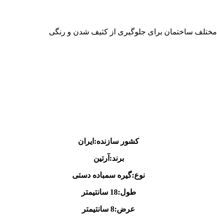
کشور سازنده:ایران
برند:آرتین
نوع:گیره سمباده دستی
طول:18 سانتیمتر
عرض:8 سانتیمتر