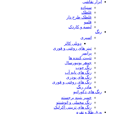
ابزار نقاشی
سنباده
غلطک
غلطک طرح دار
قلمو
لیسه و کاردک
رنگ
اسپری
دوپلی کالر
تینر های روغنی و فوری
پرایمر
تثبیت کننده ها
جوهر یونیورسال
رنگ چوب
رنگ‌ های پایه آب
رنگ های پودری
رنگ‌ های روغنی و فوری
مادر رنگ
رنگ های دکوراتیو
خمیر پتینه برجسته
رنگ مخملی و اتوشنتو
رنگ های تزیینی اکرلیک
ورق طلا و نقره