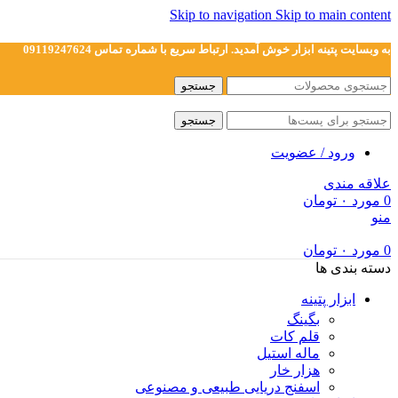
Skip to navigation
Skip to main content
به وبسایت پتینه ابزار خوش آمدید. ارتباط سریع با شماره تماس 09119247624
جستجو
جستجو
ورود / عضویت
علاقه مندی
0
مورد
۰
تومان
منو
0
مورد
۰
تومان
دسته بندی ها
ابزار پتینه
بگینگ
قلم کات
ماله استیل
هزار خار
اسفنج دریایی طبیعی و مصنوعی