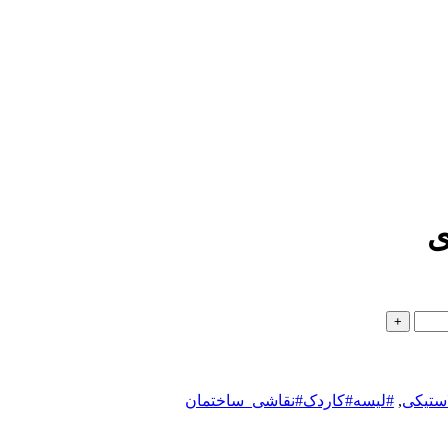
ستیکی
,
#لیسه#کاردک#نقاشی_ساختمان