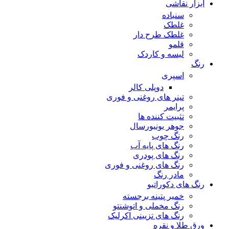
ابزار نقاشی
سنباده
غلطک
غلطک طرح دار
قلمو
لیسه و کاردک
رنگ
اسپری
دوپلی کالر
تینر های روغنی و فوری
پرایمر
تثبیت کننده ها
جوهر یونیورسال
رنگ چوب
رنگ‌ های پایه آب
رنگ های پودری
رنگ‌ های روغنی و فوری
مادر رنگ
رنگ های دکوراتیو
خمیر پتینه برجسته
رنگ مخملی و اتوشنتو
رنگ های تزیینی اکرلیک
ورق طلا و نقره