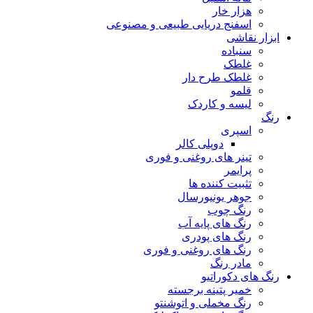
هزار خار
اسفنج دریایی طبیعی و مصنوعی
ابزار نقاشی
سنباده
غلطک
غلطک طرح دار
قلمو
لیسه و کاردک
رنگ
اسپری
دوپلی کالر
تینر های روغنی و فوری
پرایمر
تثبیت کننده ها
جوهر یونیورسال
رنگ چوب
رنگ‌ های پایه آب
رنگ های پودری
رنگ‌ های روغنی و فوری
مادر رنگ
رنگ های دکوراتیو
خمیر پتینه برجسته
رنگ مخملی و اتوشنتو