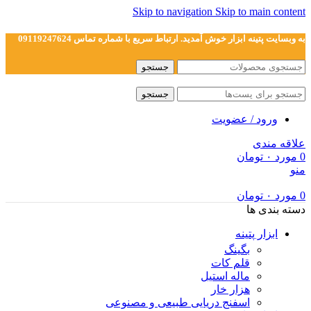
Skip to navigation
Skip to main content
به وبسایت پتینه ابزار خوش آمدید. ارتباط سریع با شماره تماس 09119247624
جستجو
جستجو
ورود / عضویت
علاقه مندی
0
مورد
۰
تومان
منو
0
مورد
۰
تومان
دسته بندی ها
ابزار پتینه
بگینگ
قلم کات
ماله استیل
هزار خار
اسفنج دریایی طبیعی و مصنوعی