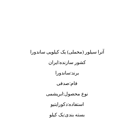
آترا سیلور (مخملی) یک کیلویی ساندورا
کشور سازنده:ایران
برند:ساندورا
فام:صدفی
نوع محصول:ابریشمی
استفاده:دکورایتیو
بسته بندی:یک کیلو