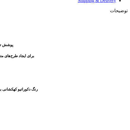
Shipping & Delivery
توضیحات
پوشش تز
براى ایجاد طرح‌هاى مت
رنگ دکوراتیو کهکشانی ب