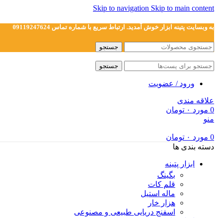
Skip to navigation
Skip to main content
به وبسایت پتینه ابزار خوش آمدید. ارتباط سریع با شماره تماس 09119247624
جستجو
جستجو
ورود / عضویت
علاقه مندی
0
مورد
۰
تومان
منو
0
مورد
۰
تومان
دسته بندی ها
ابزار پتینه
بگینگ
قلم کات
ماله استیل
هزار خار
اسفنج دریایی طبیعی و مصنوعی