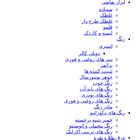
ابزار نقاشی
سنباده
غلطک
غلطک طرح دار
قلمو
لیسه و کاردک
رنگ
اسپری
دوپلی کالر
تینر های روغنی و فوری
پرایمر
تثبیت کننده ها
جوهر یونیورسال
رنگ چوب
رنگ‌ های پایه آب
رنگ های پودری
رنگ‌ های روغنی و فوری
مادر رنگ
رنگ های دکوراتیو
خمیر پتینه برجسته
رنگ مخملی و اتوشنتو
رنگ های تزیینی اکرلیک
ورق طلا و نقره