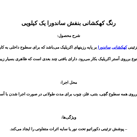
رنگ کهکشانی بنفش ساندورا یک کیلویی
شرح محصول:
ئینی
کهکشانی
ساندورا
بر پایه رزینهاى اکریلیک مى‌باشد که براى سطوح داخلى به کار
نوع برروى آستر اکریلیک بکار مى‌رود. داراى بافتى چند بعدى است که ظاهرى بسیار زیبا 
محل اجرا:
رروى همه سطوح گچى، بتنى، فلز، چوب براى مدت طولانى در صورت اجرا شدن با آستر ا
ویژگى‌ها:
– پوشش تزئینى دکوراتیو تحت نور یا سایه اثرات متفاوتى را ایجاد می‌کند.