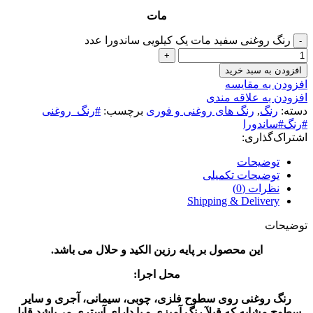
مات
رنگ روغنی سفید مات یک کیلویی ساندورا عدد
افزودن به سبد خرید
افزودن به مقایسه
افزودن به علاقه مندی
دسته:
رنگ
,
رنگ‌ های روغنی و فوری
برچسب:
#رنگ_روغنی
#رنگ#ساندورا
اشتراک‌گذاری:
توضیحات
توضیحات تکمیلی
نظرات (0)
Shipping & Delivery
توضیحات
این محصول بر پایه رزین الکید و حلال می باشد.
محل اجرا:
رنگ روغنی روی سطوح فلزی، چوبی، سیمانی، آجری و سایر
سطوح مشابه که قبلآ رنگ آمیزی و یا دارای آستری می‌باشد قابل