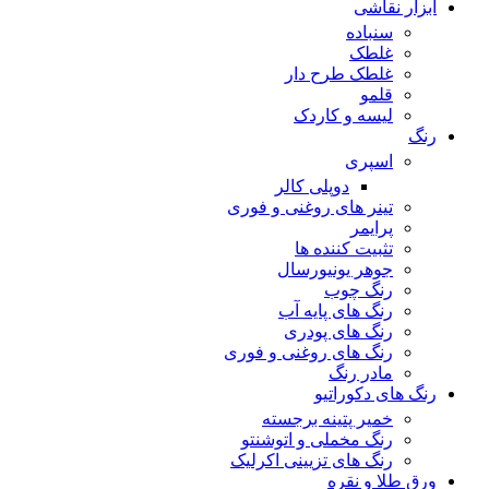
ابزار نقاشی
سنباده
غلطک
غلطک طرح دار
قلمو
لیسه و کاردک
رنگ
اسپری
دوپلی کالر
تینر های روغنی و فوری
پرایمر
تثبیت کننده ها
جوهر یونیورسال
رنگ چوب
رنگ‌ های پایه آب
رنگ های پودری
رنگ‌ های روغنی و فوری
مادر رنگ
رنگ های دکوراتیو
خمیر پتینه برجسته
رنگ مخملی و اتوشنتو
رنگ های تزیینی اکرلیک
ورق طلا و نقره