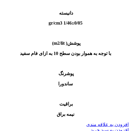
دانیسته
1/46±0/05 gr/cm3
پوشش( m2/lit)
با توجه به هموار بودن سطح 10 به ازای فام سفید
پوشرنگ
ساندورا
براقیت
نیمه براق
افزودن به علاقه مندی
افزودن به سبد خرید