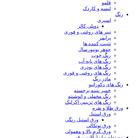
قلمو
لیسه و کاردک
رنگ
اسپری
دوپلی کالر
تینر های روغنی و فوری
پرایمر
تثبیت کننده ها
جوهر یونیورسال
رنگ چوب
رنگ‌ های پایه آب
رنگ های پودری
رنگ‌ های روغنی و فوری
مادر رنگ
رنگ های دکوراتیو
خمیر پتینه برجسته
رنگ مخملی و اتوشنتو
رنگ های تزیینی اکرلیک
ورق طلا و نقره
ورق استیل
ورق استیل رنگی
ورق توتکالی
ورق گرم بالا و معمولی
پیستوله و ابزارآلات برقی