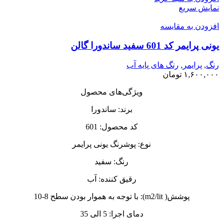
نمایش سریع
افزودن به مقایسه
یونی پرایمر کد 601 سفید ساندورا گالن
رنگ
,
پرایمر
,
رنگ‌ های پایه آب
۱,۶۰۰,۰۰۰
تومان
ویژگی‌های محصول
برند: ساندورا
کد محصول: 601
نوع: پوشرنگ یونی پرایمر
رنگ: سفید
رقیق کننده: آب
پوشش( m2/lit): با توجه به هموار بودن سطح 8-10
دمای اجرا: 5 الی 35