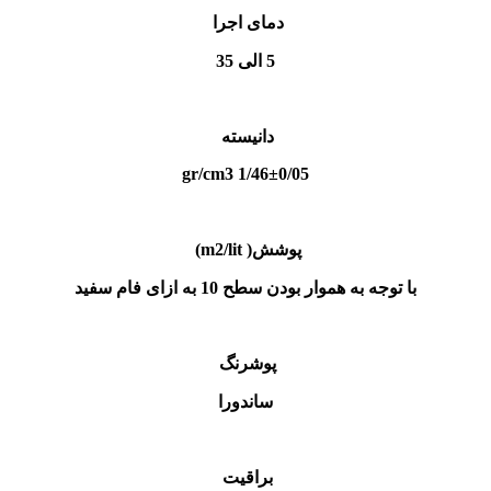
دمای اجرا
5 الی 35
دانیسته
1/46±0/05 gr/cm3
پوشش( m2/lit)
با توجه به هموار بودن سطح 10 به ازای فام سفید
پوشرنگ
ساندورا
براقیت