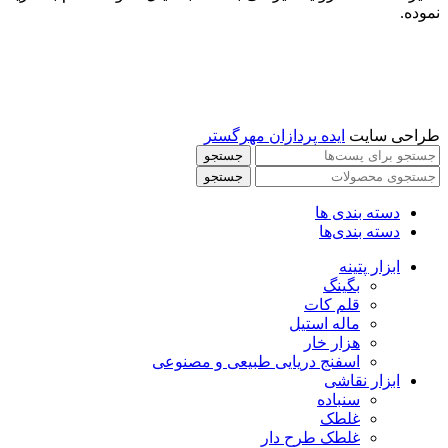
نموده.
طراحی سایت
ایده پردازان مهرگستر
جستجو
جستجو
دسته بندی ها
دسته بندی‌ها
ابزار پتینه
بگینگ
قلم کات
ماله استیل
هزار خار
اسفنج دریایی طبیعی و مصنوعی
ابزار نقاشی
سنباده
غلطک
غلطک طرح دار