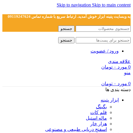
Skip to navigation
Skip to main content
به وبسایت پتینه ابزار خوش آمدید. ارتباط سریع با شماره تماس 09119247624
جستجو
جستجو
ورود / عضویت
علاقه مندی
0
مورد
۰
تومان
منو
0
مورد
۰
تومان
دسته بندی ها
ابزار پتینه
بگینگ
قلم کات
ماله استیل
هزار خار
اسفنج دریایی طبیعی و مصنوعی