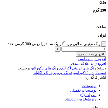
وزن
290 گرم
ساخت
ایران
رنگ‌ تزئینی طلایی تیره آکرلیک ساندورا ربعی 300 گرمی عدد
افزودن به سبد خرید
افزودن به مقایسه
افزودن به علاقه مندی
دسته:
رنگ های تزیینی اکرلیک
,
رنگ های دکوراتیو
برچسب:
#پتینه#ابزار#دکوراتیو
,
#رنگ_تزیینی#رنگ_اکلیلی
اشتراک‌گذاری:
توضیحات
توضیحات تکمیلی
نظرات (0)
Shipping & Delivery
توضیحات