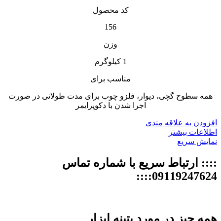
کد محصول
156
وزن
1 کیلوگرم
مناسب برای
همه سطوح گچى، دیوار، فلزو چوب براى مدت طولانى در صورت
اجرا شدن با دکوپرایمر
افزودن به علاقه مندی
اطلاعات بیشتر
نمایش سریع
:::: ارتباط سریع با شماره تماس
09119247624::::
همه چیز در مورد پتینه ابزار