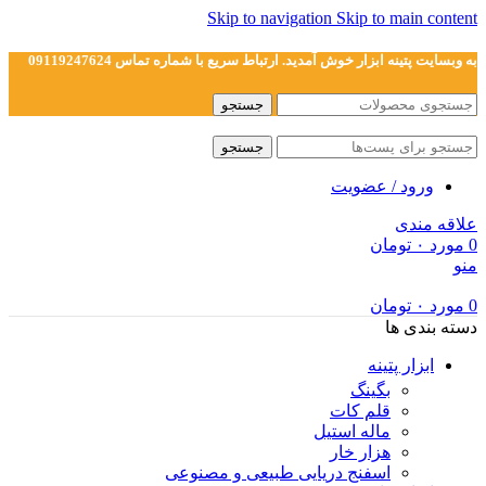
Skip to navigation
Skip to main content
به وبسایت پتینه ابزار خوش آمدید. ارتباط سریع با شماره تماس 09119247624
جستجو
جستجو
ورود / عضویت
علاقه مندی
0
مورد
۰
تومان
منو
0
مورد
۰
تومان
دسته بندی ها
ابزار پتینه
بگینگ
قلم کات
ماله استیل
هزار خار
اسفنج دریایی طبیعی و مصنوعی