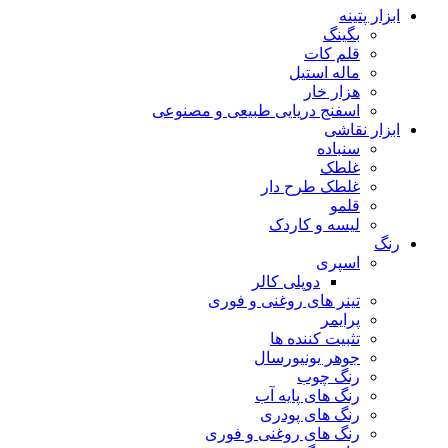
ابزار پتینه
بگینگ
قلم کات
ماله استیل
هزار خار
اسفنج دریایی طبیعی و مصنوعی
ابزار نقاشی
سنباده
غلطک
غلطک طرح دار
قلمو
لیسه و کاردک
رنگ
اسپری
دوپلی کالر
تینر های روغنی و فوری
پرایمر
تثبیت کننده ها
جوهر یونیورسال
رنگ چوب
رنگ‌ های پایه آب
رنگ های پودری
رنگ‌ های روغنی و فوری