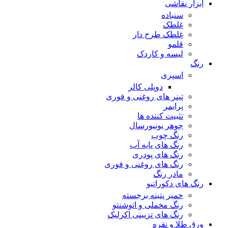
ابزار نقاشی
سنباده
غلطک
غلطک طرح دار
قلمو
لیسه و کاردک
رنگ
اسپری
دوپلی کالر
تینر های روغنی و فوری
پرایمر
تثبیت کننده ها
جوهر یونیورسال
رنگ چوب
رنگ‌ های پایه آب
رنگ های پودری
رنگ‌ های روغنی و فوری
مادر رنگ
رنگ های دکوراتیو
خمیر پتینه برجسته
رنگ مخملی و اتوشنتو
رنگ های تزیینی اکرلیک
ورق طلا و نقره