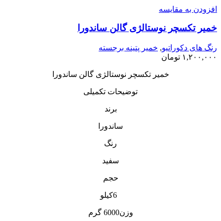
افزودن به مقایسه
خمیر تکسچر نوستالژی گالن ساندورا
رنگ های دکوراتیو
,
خمیر پتینه برجسته
۱,۲۰۰,۰۰۰
تومان
خمیر تکسچر نوستالژی گالن ساندورا
توضیحات تکمیلی
برند
ساندورا
رنگ
سفید
حجم
6کیلو
وزن6000 گرم