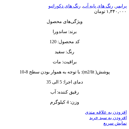
پرایمر
,
رنگ‌ های پایه آب
,
رنگ های دکوراتیو
۱,۳۴۰,۰۰۰
تومان
ویژگی‌های محصول
برند: ساندورا
کد محصول: 120
رنگ: سفید
براقیت: مات
پوشش( m2/lit): با توجه به هموار بودن سطح 8-10
دمای اجرا: 5 الی 35
رقیق کننده: آب
وزن: 4 کیلوگرم
افزودن به علاقه مندی
افزودن به سبد خرید
نمایش سریع