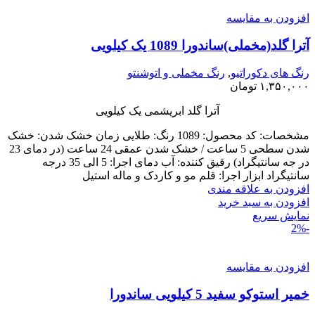
افزودن به مقایسه
آترا گلد(مخملی)ساندورا 1089 یک کیلویی
رنگ های دکوراتیو
,
رنگ مخملی و اتوشنتو
۱,۳۵۰,۰۰۰
تومان
آترا گلد ابریشمی یک کیلویی
مشخصات: کد محصول: 1089 رنگ: طلایی زمان خشک شدن: خشک
شدن سطحی 5 ساعت / خشک شدن عمقی 24 ساعت (در دمای 23
در جه سانتیگراد) رقیق کننده: آب دمای اجرا: 5 الی 35 درجه
سانتیگراد ابزار اجرا: قلم مو و کاردک و ماله استیل
افزودن به علاقه مندی
افزودن به سبد خرید
نمایش سریع
-2%
افزودن به مقایسه
خمیر استوکو سفید 5 کیلویی ساندورا