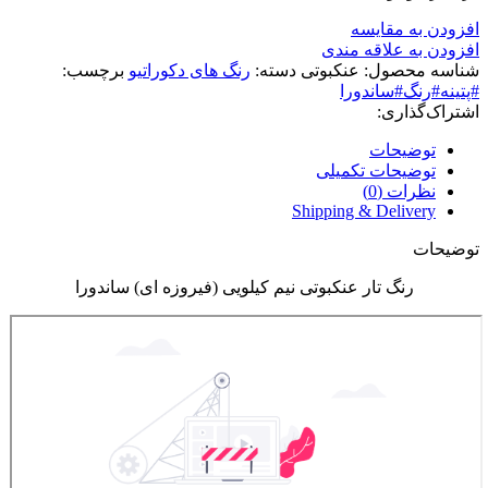
افزودن به مقایسه
افزودن به علاقه مندی
شناسه محصول:
عنکبوتی
دسته:
رنگ های دکوراتیو
برچسب:
#پتینه#رنگ#ساندورا
اشتراک‌گذاری:
توضیحات
توضیحات تکمیلی
نظرات (0)
Shipping & Delivery
توضیحات
رنگ تار عنکبوتی نیم کیلویی (فیروزه ای) ساندورا