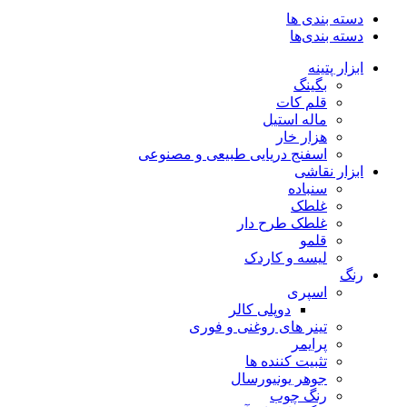
دسته بندی ها
دسته بندی‌ها
ابزار پتینه
بگینگ
قلم کات
ماله استیل
هزار خار
اسفنج دریایی طبیعی و مصنوعی
ابزار نقاشی
سنباده
غلطک
غلطک طرح دار
قلمو
لیسه و کاردک
رنگ
اسپری
دوپلی کالر
تینر های روغنی و فوری
پرایمر
تثبیت کننده ها
جوهر یونیورسال
رنگ چوب