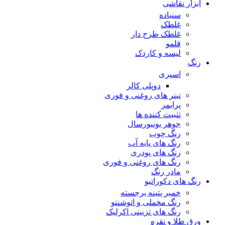
ابزار نقاشی
سنباده
غلطک
غلطک طرح دار
قلمو
لیسه و کاردک
رنگ
اسپری
دوپلی کالر
تینر های روغنی و فوری
پرایمر
تثبیت کننده ها
جوهر یونیورسال
رنگ چوب
رنگ‌ های پایه آب
رنگ های پودری
رنگ‌ های روغنی و فوری
مادر رنگ
رنگ های دکوراتیو
خمیر پتینه برجسته
رنگ مخملی و اتوشنتو
رنگ های تزیینی اکرلیک
ورق طلا و نقره