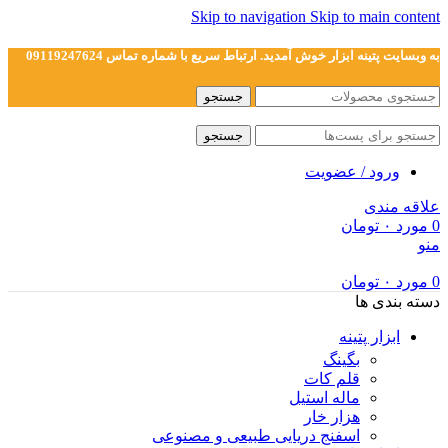
Skip to navigation
Skip to main content
به وبسایت پتینه ابزار خوش آمدید. ارتباط سریع با شماره تماس 09119247624
جستجو
جستجو
ورود / عضویت
علاقه مندی
0
مورد
۰
تومان
منو
0
مورد
۰
تومان
دسته بندی ها
ابزار پتینه
بگینگ
قلم کات
ماله استیل
هزار خار
اسفنج دریایی طبیعی و مصنوعی