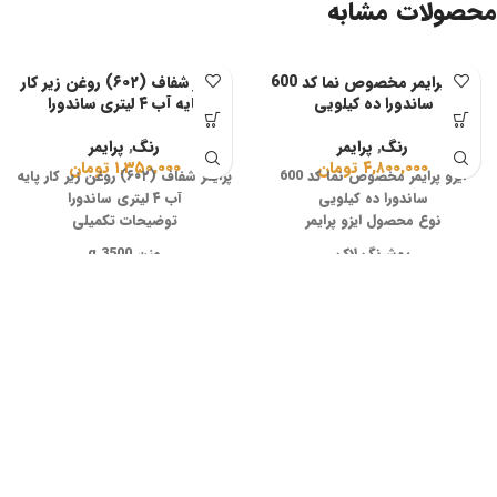
محصولات مشابه
ایزو پرایمر مخصوص نما کد 600
پرایمر شفاف (۶۰۲) روغن زیر کار
ساندورا ده کیلویی
پایه آب ۴ لیتری ساندورا
رنگ
,
پرایمر
رنگ
,
پرایمر
۴,۸۰۰,۰۰۰
تومان
۱,۳۵۰,۰۰۰
تومان
ایزو پرایمر مخصوص نما کد 600
پرایمر شفاف (۶۰۲) روغن زیر کار پایه
ساندورا ده کیلویی
آب ۴ لیتری ساندورا
نوع محصول ایزو پرایمر
توضیحات تکمیلی
پوشرنگ لاک
وزن 3500 g
دانسیته 1/48±0/05 gr/cm3
فام (رنگ)
PH 8-9
بی رنگ
درصد جامد % 54
کشور سازنده
براقیت مات
ایران
نقطه اشتعال غیر قابل اشتعال
بسته بندی
رقیق کننده آب
4 لیتر
زمان خشک شدن