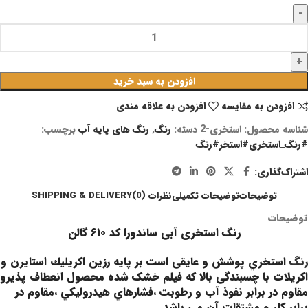
افزودن به سبد خرید
افزودن به مقایسه
افزودن به علاقه مندی
شناسه محصول:
استخری-2
دسته:
رنگ
,
رنگ‌ های پایه آب
برچسب:
#رنگ_استخری#استخر#رنگ
اشتراک‌گذاری:
توضیحات
توضیحات تکمیلی
نظرات (0)
SHIPPING & DELIVERY
توضیحات
رنگ استخری آبی ساندورا کد ۶۱۰ گالن
رنگ
استخري پوشش و عایقی است بر پایه رزين اكريليك استایرن و
اکریلات با چسبندگی بالا که فیلم خشک شده محصول انعطاف پذیرو
مقاوم در برابر نفوذ آب و رطوبت ،فشارهاي هيدروليكي ،مقاوم در
برابر كلر و مشتقات آن می باشد