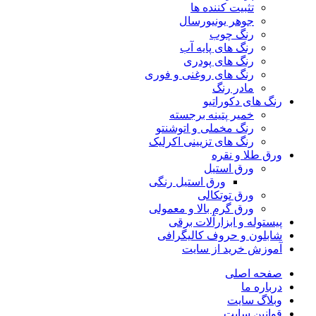
تثبیت کننده ها
جوهر یونیورسال
رنگ چوب
رنگ‌ های پایه آب
رنگ های پودری
رنگ‌ های روغنی و فوری
مادر رنگ
رنگ های دکوراتیو
خمیر پتینه برجسته
رنگ مخملی و اتوشنتو
رنگ های تزیینی اکرلیک
ورق طلا و نقره
ورق استیل
ورق استیل رنگی
ورق توتکالی
ورق گرم بالا و معمولی
پیستوله و ابزارآلات برقی
شابلون و حروف کالیگرافی
آموزش خرید از سایت
صفحه اصلی
درباره ما
وبلاگ سایت
قوانین سایت