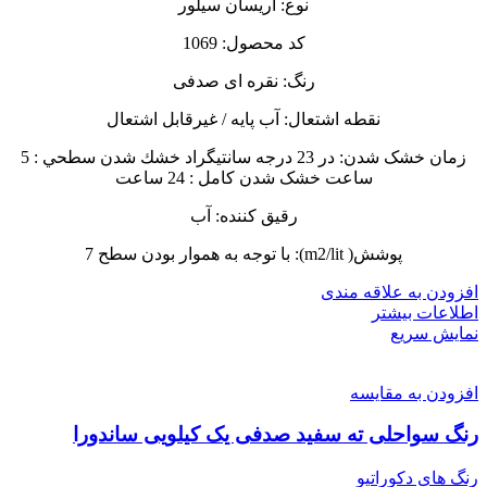
نوع: آریسان سیلور
کد محصول: 1069
رنگ: نقره ای صدفی
نقطه اشتعال: آب پایه / غیرقابل اشتعال
زمان خشک شدن: در 23 درجه سانتيگراد خشك شدن سطحي : 5
ساعت خشک شدن کامل : 24 ساعت
رقیق کننده: آب
پوشش( m2/lit): با توجه به هموار بودن سطح 7
افزودن به علاقه مندی
اطلاعات بیشتر
نمایش سریع
افزودن به مقایسه
رنگ‌ سواحلی ته سفید صدفی یک کیلویی ساندورا
رنگ های دکوراتیو