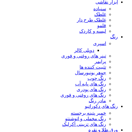
ابزار نقاشی
سنباده
غلطک
غلطک طرح دار
قلمو
لیسه و کاردک
رنگ
اسپری
دوپلی کالر
تینر های روغنی و فوری
پرایمر
تثبیت کننده ها
جوهر یونیورسال
رنگ چوب
رنگ‌ های پایه آب
رنگ های پودری
رنگ‌ های روغنی و فوری
مادر رنگ
رنگ های دکوراتیو
خمیر پتینه برجسته
رنگ مخملی و اتوشنتو
رنگ های تزیینی اکرلیک
ورق طلا و نقره