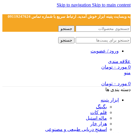
Skip to navigation
Skip to main content
به وبسایت پتینه ابزار خوش آمدید. ارتباط سریع با شماره تماس 09119247624
جستجو
جستجو
ورود / عضویت
علاقه مندی
0
مورد
۰
تومان
منو
0
مورد
۰
تومان
دسته بندی ها
ابزار پتینه
بگینگ
قلم کات
ماله استیل
هزار خار
اسفنج دریایی طبیعی و مصنوعی