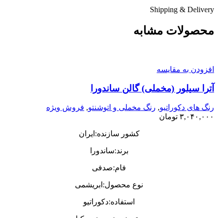
Shipping & Delivery
محصولات مشابه
افزودن به مقایسه
آترا سیلور (مخملی) گالن ساندورا
رنگ های دکوراتیو
,
رنگ مخملی و اتوشنتو
,
فروش ویژه
۳,۰۴۰,۰۰۰
تومان
کشور سازنده:ایران
برند:ساندورا
فام:صدفی
نوع محصول:ابریشمی
استفاده:دکوراتیو