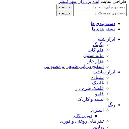
طراحی سایت
ایده پردازان مهرگستر
جستجو
جستجو
دسته بندی ها
دسته بندی‌ها
ابزار پتینه
بگینگ
قلم کات
ماله استیل
هزار خار
اسفنج دریایی طبیعی و مصنوعی
ابزار نقاشی
سنباده
غلطک
غلطک طرح دار
قلمو
لیسه و کاردک
رنگ
اسپری
دوپلی کالر
تینر های روغنی و فوری
پرایمر