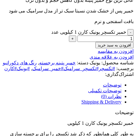
عالی ترین نوع خمیر پتینه بدون کاهش حجم و بدون ترک
خمیر پس از خشک شدن نسبتا سبک تر از مدل سرامیک می شود
بافت اسفنجی و نرم
خمیر تکسچر یونیک کارن 1 کیلویی عدد
افزودن به سبد خرید
افزودن به مقایسه
افزودن به علاقه مندی
شناسه محصول:
یونیک
دسته:
خمیر پتینه برجسته
,
رنگ های دکوراتیو
برچسب:
#تکسچر#تکسچر_سرامیک#خمیر_سرامیک
,
#یونیک#کارن
اشتراک‌گذاری:
توضیحات
توضیحات تکمیلی
نظرات (0)
Shipping & Delivery
توضیحات
خمیر تکسچر یونیک کارن 1 کیلویی
به طور کلی همانطور که ذکر شد تکسچر را برای برجسته سازی