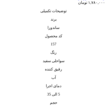
۱,۷۸۰,۰۰۰
تومان
توضیحات تکمیلی
برند
ساندورا
کد محصول
157
رنگ
سواحلی سفید
رقیق کننده
آب
دمای اجرا
5 الی 35
حجم