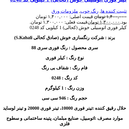
تثبیت کننده ها
,
رنگ چوب
,
ملزومات ورق
۱,۴۰۰,۰۰۰
تومان
قیمت اصلی: ۱,۴۰۰,۰۰۰ تومان
بود.
۱,۳۰۰,۰۰۰
تومان
قیمت فعلی: ۱,۳۰۰,۰۰۰ تومان.
کیلر فوری اتومبیلی خوش (کحالی) 1 کیلویی کد 0248
برند : شرکت رنگسازی خوش (صادق کحالی S.Kahali)
سری محصول : رنگ فوری سری 88
نوع رنگ : کیلر فوری
فام رنگ : شفاف بی رنگ
کد رنگ : 0248
وزن رنگ : 1 کیلوگرم
حجم رنگ : 946 سی سی
حلال رقیق کننده :تینر فوری 10000، تینر فوری 20000 و تینر لوساید
موارد مصرف :اتومبیل، صنایع مبلمان، پتینه ساختمانی و سطوح
فلزی