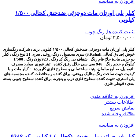
افزودن به مقایسه
کیلر پلی اورتان مات دوجزئی ضدخش کحالی ۱/۵۰۰
کیلویی
تثبیت کننده ها
,
رنگ چوب
۳,۵۰۰,۰۰۰
تومان
کیلر پلی اورتان مات دوجزئی ضدخش کحالی ۱/۵۰۰ کیلویی
برند : شرکت رنگسازی
خوش (صادق کحالی S.Kahali)
سری محصول : رنگ روغنی سری 21
نوع رنگ : کیلر
دو جزیی مات( جلا)
فام رنگ : شفاف بی رنگ
کد رنگ : 923
وزن رنگ : 1/500
کیلوگرم
حجم رنگ : 946 سی سی
حلال رقیق کننده : تینر فوری
موارد مصرف
:اتومبیل، صنایع مبلمان، پتینه ساختمانی و سطوح فلزی
کاربردها : کیلر مات و با
کیفیت جهت ساخت رنگ متالیک روغنی، براق کننده و محافظت کننده مجسمه های
پلی استری، تثبیت کننده سطوح فلزی درب و پنجره، براق کننده سطوح چوبی
بسته
بندی : قوطی فلزی
افزودن به علاقه مندی
اطلاعات بیشتر
نمایش سریع
-7%
فروخته شده
افزودن به مقایسه
کیلر فوری اتومبیلی خوش (کحالی) 1 کیلویی کد 0248