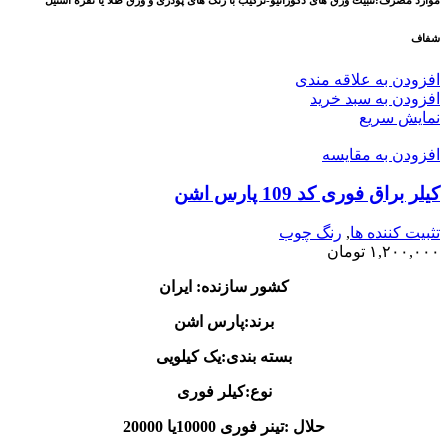
موارد مصرف:تثبیت ورق های دکوراتیو-ترکیب با رنگ های پودری و ورق طلا یا نقره استیل
شفاف
افزودن به علاقه مندی
افزودن به سبد خرید
نمایش سریع
افزودن به مقایسه
کیلر براق فوری کد 109 پارس اشن
تثبیت کننده ها
,
رنگ چوب
۱,۲۰۰,۰۰۰
تومان
کشور سازنده: ایران
برند:پارس اشن
بسته بندی:یک کیلویی
نوع:کیلر فوری
حلال :تینر فوری 10000یا 20000