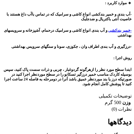
🔹 موارد کاربرد :
-آب بندی و خمیر بندکشی انواع کاشی و سرامیک که در تماس باآب داغ هستند با
خاصیت آنتی باکتریال و ضدجلبک
-خمیر بندکشی
و آب بندی انواع کاشی و سرامیک درحمام، آشپزخانه و سرویسهای
بهداشتی
-درزگیری و آب بندی اطراف وان ، جکوزی، سونا و سنگهای سرویس بهداشتی
روش اجرا :
ابتدا سطح مورد نظر را ازهرگونه گردوغبار ، چربی و ذرات سست پاک کنید، سپس
بوسیله کاردک مناسب خمیر درزگیر تسکانو را در سطح موردنظر اجرا کنید در
صورتیکه درز یا بند موردنظر عمیق باشد آنرا در دومرحله به فاصله 24 ساعت اجرا
کنید تا پوشش کامل انجام شود.
توضیحات تکمیلی
وزن
500 گرم
نظرات (0)
دیدگاهها