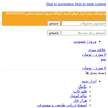
Skip to navigation
Skip to main content
به وبسایت پتینه ابزار خوش آمدید. ارتباط سریع با شماره تماس 09119247624
جستجو
جستجو
ورود / عضویت
علاقه مندی
0
مورد
۰
تومان
منو
0
مورد
۰
تومان
دسته بندی ها
ابزار پتینه
بگینگ
قلم کات
ماله استیل
هزار خار
اسفنج دریایی طبیعی و مصنوعی