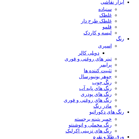
ابزار نقاشی
سنباده
غلطک
غلطک طرح دار
قلمو
لیسه و کاردک
رنگ
اسپری
دوپلی کالر
تینر های روغنی و فوری
پرایمر
تثبیت کننده ها
جوهر یونیورسال
رنگ چوب
رنگ‌ های پایه آب
رنگ های پودری
رنگ‌ های روغنی و فوری
مادر رنگ
رنگ های دکوراتیو
خمیر پتینه برجسته
رنگ مخملی و اتوشنتو
رنگ های تزیینی اکرلیک
ورق طلا و نقره