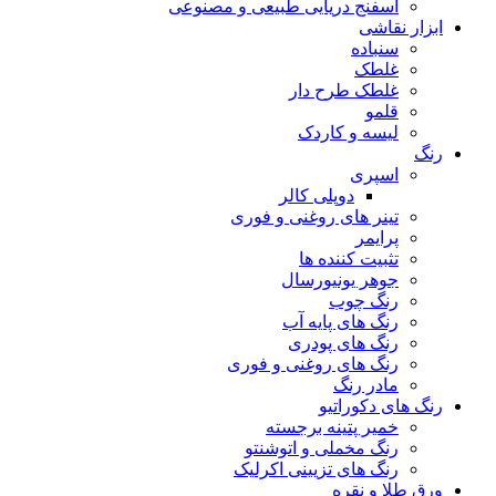
اسفنج دریایی طبیعی و مصنوعی
ابزار نقاشی
سنباده
غلطک
غلطک طرح دار
قلمو
لیسه و کاردک
رنگ
اسپری
دوپلی کالر
تینر های روغنی و فوری
پرایمر
تثبیت کننده ها
جوهر یونیورسال
رنگ چوب
رنگ‌ های پایه آب
رنگ های پودری
رنگ‌ های روغنی و فوری
مادر رنگ
رنگ های دکوراتیو
خمیر پتینه برجسته
رنگ مخملی و اتوشنتو
رنگ های تزیینی اکرلیک
ورق طلا و نقره