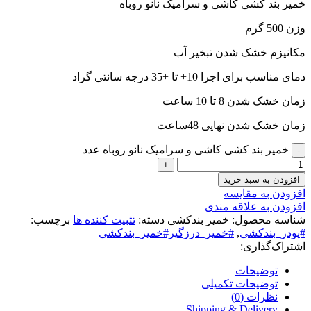
خمیر بند کشی کاشی و سرامیک نانو روباه
وزن 500 گرم
مکانیزم خشک شدن تبخیر آب
دمای مناسب برای اجرا 10+ تا +35 درجه سانتی گراد
زمان خشک شدن 8 تا 10 ساعت
زمان خشک شدن نهایی 48ساعت
خمیر بند کشی کاشی و سرامیک نانو روباه عدد
افزودن به سبد خرید
افزودن به مقایسه
افزودن به علاقه مندی
شناسه محصول:
خمیر بندکشی
دسته:
تثبیت کننده ها
برچسب:
#پودر_بندکشی
,
#خمیر_درزگیر#خمیر_بندکشی
اشتراک‌گذاری:
توضیحات
توضیحات تکمیلی
نظرات (0)
Shipping & Delivery