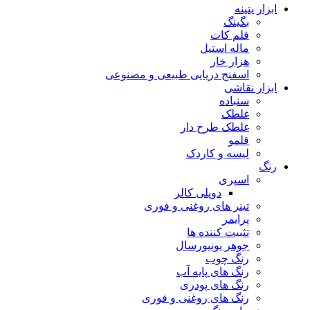
ابزار پتینه
بگینگ
قلم کات
ماله استیل
هزار خار
اسفنج دریایی طبیعی و مصنوعی
ابزار نقاشی
سنباده
غلطک
غلطک طرح دار
قلمو
لیسه و کاردک
رنگ
اسپری
دوپلی کالر
تینر های روغنی و فوری
پرایمر
تثبیت کننده ها
جوهر یونیورسال
رنگ چوب
رنگ‌ های پایه آب
رنگ های پودری
رنگ‌ های روغنی و فوری