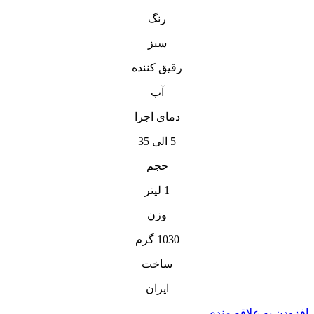
رنگ
سبز
رقیق کننده
آب
دمای اجرا
5 الی 35
حجم
1 لیتر
وزن
1030 گرم
ساخت
ایران
افزودن به علاقه مندی