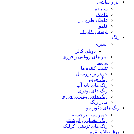
ابزار نقاشی
سنباده
غلطک
غلطک طرح دار
قلمو
لیسه و کاردک
رنگ
اسپری
دوپلی کالر
تینر های روغنی و فوری
پرایمر
تثبیت کننده ها
جوهر یونیورسال
رنگ چوب
رنگ‌ های پایه آب
رنگ های پودری
رنگ‌ های روغنی و فوری
مادر رنگ
رنگ های دکوراتیو
خمیر پتینه برجسته
رنگ مخملی و اتوشنتو
رنگ های تزیینی اکرلیک
ورق طلا و نقره