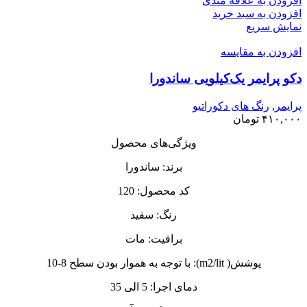
افزودن به علاقه مندی
افزودن به سبد خرید
نمایش سریع
افزودن به مقایسه
دکو پرایمر یک‌کیلویی ساندورا
پرایمر
,
رنگ های دکوراتیو
۴۱۰,۰۰۰
تومان
ویژگی‌های محصول
برند: ساندورا
کد محصول: 120
رنگ: سفید
براقیت: مات
پوشش( m2/lit): با توجه به هموار بودن سطح 8-10
دمای اجرا: 5 الی 35