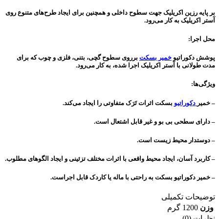
بر پایه رزین اکریلیک جهت سطوح داخلى و همچنین براى ایجاد طرح‌هاى متنوع روى
آستر اکریلیک به کار مى‌رود.
محل اجرا:
پوشش دکوراتیو
خمیر بسکت
برروى سطوح گچى، بتنى، فلزى و چوب که براى
مدت طولانى با آستر اکریلیک اجرا شده، به کار مى‌رود.
ویژگى‌ها:
– خمیر
دکوراتیو
بسکت اثرات تَرَک متفاوتى را ایجاد مى‌کند.
– داراى سطحى بى بو و غیر قابل اشتعال است.
– دوستدار محیط زیست است.
– کاربرد آسان، ایجاد محیط واقعی با اثرات مختلف تزئینی و ایجاد الگوهای مطلوب.
– خمیر دکوراتیو بسکت به راحتى با ماله یا کاردک قابل اجراست.
توضیحات تکمیلی
وزن
1200 گرم
نظرات (0)