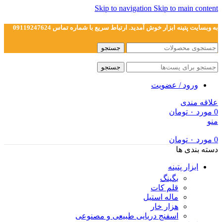
Skip to navigation
Skip to main content
به وبسایت پتینه ابزار خوش آمدید. ارتباط سریع با شماره تماس 09119247624
جستجو
جستجو
ورود / عضویت
علاقه مندی
0
مورد
۰
تومان
منو
0
مورد
۰
تومان
دسته بندی ها
ابزار پتینه
بگینگ
قلم کات
ماله استیل
هزار خار
اسفنج دریایی طبیعی و مصنوعی