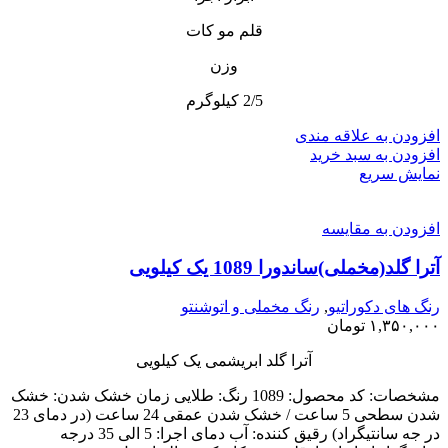
قلم مو کات
وزن
2/5 کیلوگرم
افزودن به علاقه مندی
افزودن به سبد خرید
نمایش سریع
افزودن به مقایسه
آترا گلد(مخملی)ساندورا 1089 یک کیلویی
رنگ های دکوراتیو
,
رنگ مخملی و اتوشنتو
۱,۳۵۰,۰۰۰
تومان
آترا گلد ابریشمی یک کیلویی
مشخصات: کد محصول: 1089 رنگ: طلایی زمان خشک شدن: خشک
شدن سطحی 5 ساعت / خشک شدن عمقی 24 ساعت (در دمای 23
در جه سانتیگراد) رقیق کننده: آب دمای اجرا: 5 الی 35 درجه