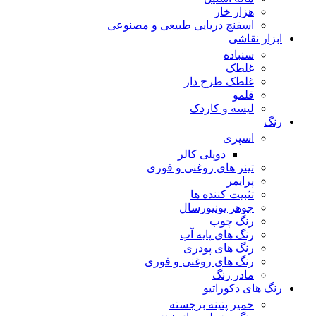
هزار خار
اسفنج دریایی طبیعی و مصنوعی
ابزار نقاشی
سنباده
غلطک
غلطک طرح دار
قلمو
لیسه و کاردک
رنگ
اسپری
دوپلی کالر
تینر های روغنی و فوری
پرایمر
تثبیت کننده ها
جوهر یونیورسال
رنگ چوب
رنگ‌ های پایه آب
رنگ های پودری
رنگ‌ های روغنی و فوری
مادر رنگ
رنگ های دکوراتیو
خمیر پتینه برجسته