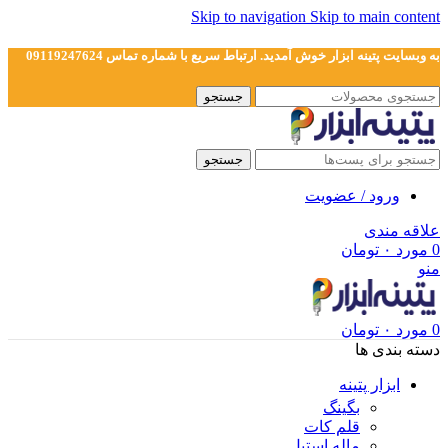
Skip to navigation
Skip to main content
به وبسایت پتینه ابزار خوش آمدید. ارتباط سریع با شماره تماس 09119247624
جستجو
جستجو
ورود / عضویت
علاقه مندی
0
مورد
۰
تومان
منو
0
مورد
۰
تومان
دسته بندی ها
ابزار پتینه
بگینگ
قلم کات
ماله استیل