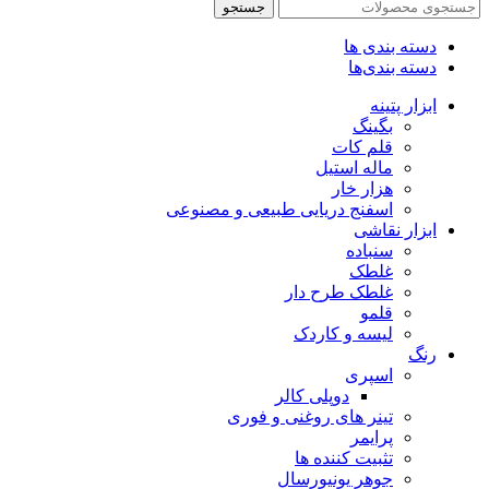
جستجو
دسته بندی ها
دسته بندی‌ها
ابزار پتینه
بگینگ
قلم کات
ماله استیل
هزار خار
اسفنج دریایی طبیعی و مصنوعی
ابزار نقاشی
سنباده
غلطک
غلطک طرح دار
قلمو
لیسه و کاردک
رنگ
اسپری
دوپلی کالر
تینر های روغنی و فوری
پرایمر
تثبیت کننده ها
جوهر یونیورسال