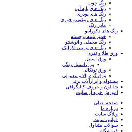
رنگ چوب
رنگ‌ های پایه آب
رنگ های پودری
رنگ‌ های روغنی و فوری
مادر رنگ
رنگ های دکوراتیو
خمیر پتینه برجسته
رنگ مخملی و اتوشنتو
رنگ های تزیینی اکرلیک
ورق طلا و نقره
ورق استیل
ورق استیل رنگی
ورق توتکالی
ورق گرم بالا و معمولی
پیستوله و ابزارآلات برقی
شابلون و حروف کالیگرافی
آموزش خرید از سایت
صفحه اصلی
درباره ما
وبلاگ سایت
قوانین سایت
سوالات متداول
فروشگاه