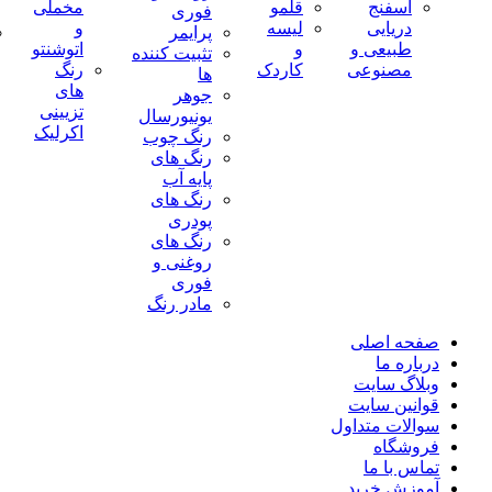
اسفنج
قلمو
مخملی
فوری
دریایی
لیسه
و
پرایمر
طبیعی و
و
اتوشنتو
تثبیت کننده
مصنوعی
کاردک
رنگ
ها
های
جوهر
تزیینی
یونیورسال
اکرلیک
رنگ چوب
رنگ‌ های
پایه آب
رنگ های
پودری
رنگ‌ های
روغنی و
فوری
مادر رنگ
صفحه اصلی
درباره ما
وبلاگ سایت
قوانین سایت
سوالات متداول
فروشگاه
تماس با ما
آموزش خرید