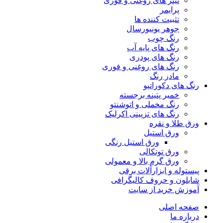
تینر های روغنی و فوری
پرایمر
تثبیت کننده ها
جوهر یونیورسال
رنگ چوب
رنگ‌ های پایه آب
رنگ های پودری
رنگ‌ های روغنی و فوری
مادر رنگ
رنگ های دکوراتیو
خمیر پتینه برجسته
رنگ مخملی و اتوشنتو
رنگ های تزیینی اکرلیک
ورق طلا و نقره
ورق استیل
ورق استیل رنگی
ورق توتکالی
ورق گرم بالا و معمولی
پیستوله و ابزارآلات برقی
شابلون و حروف کالیگرافی
آموزش خرید از سایت
صفحه اصلی
درباره ما