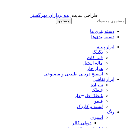
طراحی سایت
ایده پردازان مهرگستر
جستجو
دسته بندی ها
دسته بندی‌ها
ابزار پتینه
بگینگ
قلم کات
ماله استیل
هزار خار
اسفنج دریایی طبیعی و مصنوعی
ابزار نقاشی
سنباده
غلطک
غلطک طرح دار
قلمو
لیسه و کاردک
رنگ
اسپری
دوپلی کالر