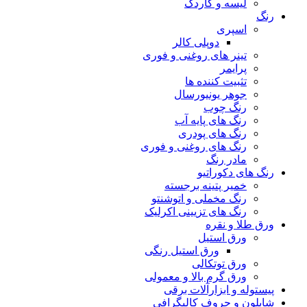
لیسه و کاردک
رنگ
اسپری
دوپلی کالر
تینر های روغنی و فوری
پرایمر
تثبیت کننده ها
جوهر یونیورسال
رنگ چوب
رنگ‌ های پایه آب
رنگ های پودری
رنگ‌ های روغنی و فوری
مادر رنگ
رنگ های دکوراتیو
خمیر پتینه برجسته
رنگ مخملی و اتوشنتو
رنگ های تزیینی اکرلیک
ورق طلا و نقره
ورق استیل
ورق استیل رنگی
ورق توتکالی
ورق گرم بالا و معمولی
پیستوله و ابزارآلات برقی
شابلون و حروف کالیگرافی