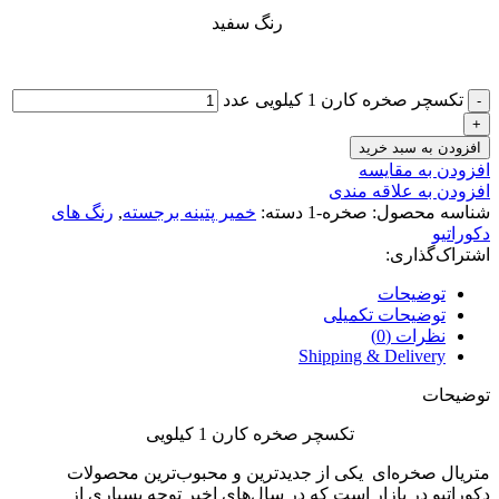
رنگ سفید
تکسچر صخره کارن 1 کیلویی عدد
افزودن به سبد خرید
افزودن به مقایسه
افزودن به علاقه مندی
شناسه محصول:
صخره-1
دسته:
خمیر پتینه برجسته
,
رنگ های
دکوراتیو
اشتراک‌گذاری:
توضیحات
توضیحات تکمیلی
نظرات (0)
Shipping & Delivery
توضیحات
تکسچر صخره کارن 1 کیلویی
متریال صخره‌ای یکی از جدیدترین و محبوب‌ترین محصولات
دکوراتیو در بازار است که در سال‌های اخیر توجه بسیاری از