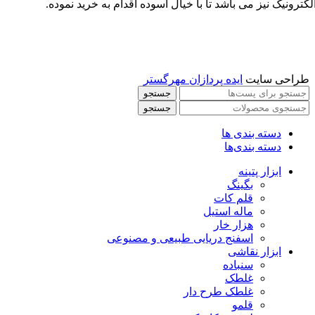
لکترونیک نیز می باشد تا با خیال آسوده اقدام به خرید نموده.
طراحی سایت
ایده پردازان مهرگستر
جستجو
جستجو
دسته بندی ها
دسته بندی‌ها
ابزار پتینه
بگینگ
قلم کات
ماله استیل
هزار خار
اسفنج دریایی طبیعی و مصنوعی
ابزار نقاشی
سنباده
غلطک
غلطک طرح دار
قلمو