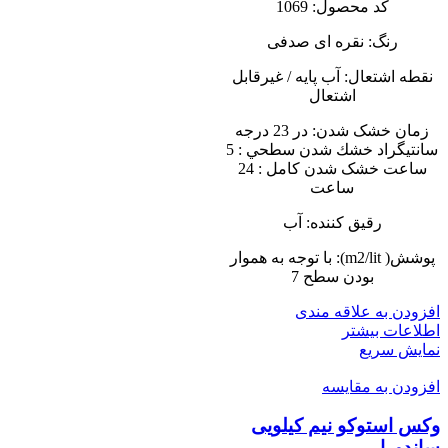
کد محصول: 1069
رنگ: نقره ای صدفی
نقطه اشتعال: آب پایه / غیرقابل
اشتعال
زمان خشک شدن: در 23 درجه
سانتيگراد خشك شدن سطحي : 5
ساعت خشک شدن کامل : 24
ساعت
رقیق کننده: آب
پوشش( m2/lit): با توجه به هموار
بودن سطح 7
افزودن به علاقه مندی
اطلاعات بیشتر
نمایش سریع
افزودن به مقایسه
وکس استوکو نیم کیلویی
ساندورا