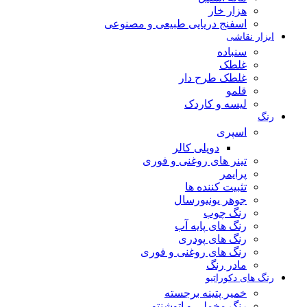
هزار خار
اسفنج دریایی طبیعی و مصنوعی
ابزار نقاشی
سنباده
غلطک
غلطک طرح دار
قلمو
لیسه و کاردک
رنگ
اسپری
دوپلی کالر
تینر های روغنی و فوری
پرایمر
تثبیت کننده ها
جوهر یونیورسال
رنگ چوب
رنگ‌ های پایه آب
رنگ های پودری
رنگ‌ های روغنی و فوری
مادر رنگ
رنگ های دکوراتیو
خمیر پتینه برجسته
رنگ مخملی و اتوشنتو