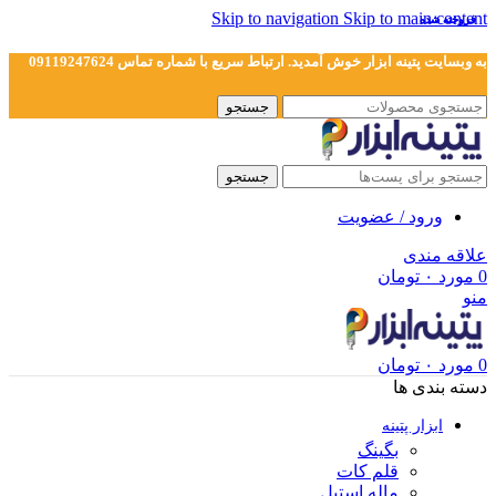
Skip to navigation
Skip to main content
فروخته شده
فروخته شده
به وبسایت پتینه ابزار خوش آمدید. ارتباط سریع با شماره تماس 09119247624
جستجو
جستجو
ورود / عضویت
علاقه مندی
0
مورد
۰
تومان
منو
0
مورد
۰
تومان
دسته بندی ها
ابزار پتینه
بگینگ
قلم کات
ماله استیل