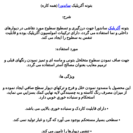
بتونه آکریلیک
ساندورا
(همه کاره)
شرح:
بتونه
آکریلیک
ساندورا جهت درزگیری و تسطیح سطوح مورد نقاشی در دیوارهای
داخلی و نما استفاده می گردد، دارای ترکیبات امولسیون آکریلیک بوده و قابلیت
تنفس به سطوح را ایجاد می کند.
مورد استفاده:
جهت صاف نمودن سطوح متخلخل بتونی و ماسه ای و تمیز نمودن رنگهای قبلی و
ترمیم معایب بعنوان مصالح آستر استفاده می گردد.
ویژگی ها:
اين محصول با مسدود نمودن خلل و فرج و تركهاي ديوار سطح صافي ايجاد نموده و
از ميزان مصرف رنگ كاسته و به چسبندگي لايه نهايي كمك بسزايي مي نمايد،
استحكام و سنباده خوري خوبي دارد.
• دارای قابلیت کاردک و سنباده خوری بالایی می باشد.
• سطحی بسیار مستحکم بوجود می آورد که گرد و غبار تولید نمی کند.
• تنفس دیوارها را تامین می کند.