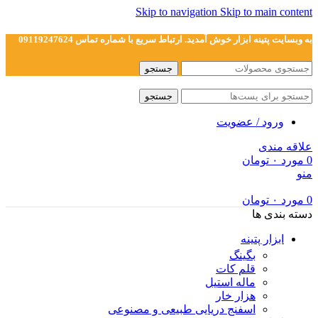
Skip to navigation
Skip to main content
به وبسایت پتینه ابزار خوش آمدید. ارتباط سریع با شماره تماس 09119247624
جستجو
جستجو
ورود / عضویت
علاقه مندی
0
مورد
۰
تومان
منو
0
مورد
۰
تومان
دسته بندی ها
ابزار پتینه
بگینگ
قلم کات
ماله استیل
هزار خار
اسفنج دریایی طبیعی و مصنوعی