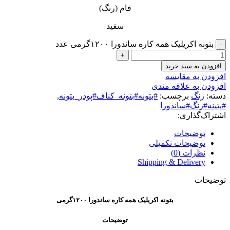
فام (رنگ)
سفید
بتونه اکریلیک همه کاره ساندورا ۱۲۰۰گرمی عدد
افزودن به سبد خرید
افزودن به مقایسه
افزودن به علاقه مندی
دسته:
رنگ
برچسب:
#بتونه#بتونه_کناف#پودر_بتونه
,
#پتینه#رنگ#ساندورا
اشتراک‌گذاری:
توضیحات
توضیحات تکمیلی
نظرات (0)
Shipping & Delivery
توضیحات
بتونه اکریلیک همه کاره ساندورا ۱۲۰۰گرمی
توضیحات