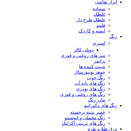
ابزار نقاشی
سنباده
غلطک
غلطک طرح دار
قلمو
لیسه و کاردک
رنگ
اسپری
دوپلی کالر
تینر های روغنی و فوری
پرایمر
تثبیت کننده ها
جوهر یونیورسال
رنگ چوب
رنگ‌ های پایه آب
رنگ های پودری
رنگ‌ های روغنی و فوری
مادر رنگ
رنگ های دکوراتیو
خمیر پتینه برجسته
رنگ مخملی و اتوشنتو
رنگ های تزیینی اکرلیک
ورق طلا و نقره