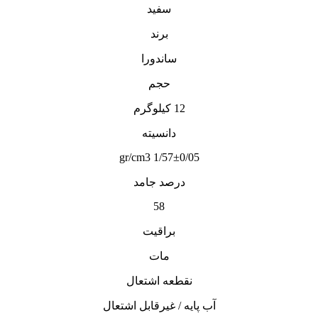
سفید
برند
ساندورا
حجم
12 کیلوگرم
دانسیته
1/57±0/05 gr/cm3
درصد جامد
58
براقیت
مات
نقطعه اشتعال
آب پایه / غیرقابل اشتعال