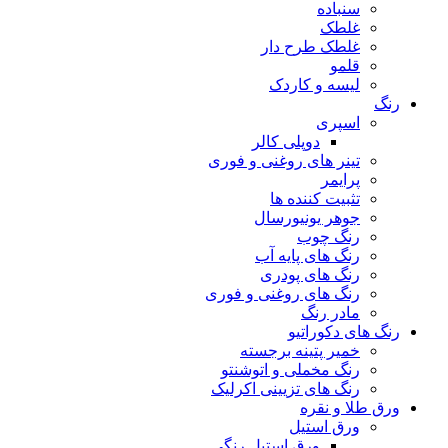
سنباده
غلطک
غلطک طرح دار
قلمو
لیسه و کاردک
رنگ
اسپری
دوپلی کالر
تینر های روغنی و فوری
پرایمر
تثبیت کننده ها
جوهر یونیورسال
رنگ چوب
رنگ‌ های پایه آب
رنگ های پودری
رنگ‌ های روغنی و فوری
مادر رنگ
رنگ های دکوراتیو
خمیر پتینه برجسته
رنگ مخملی و اتوشنتو
رنگ های تزیینی اکرلیک
ورق طلا و نقره
ورق استیل
ورق استیل رنگی