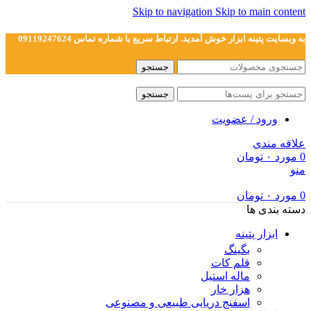
Skip to navigation
Skip to main content
به وبسایت پتینه ابزار خوش آمدید. ارتباط سریع با شماره تماس 09119247624
جستجو
جستجو
ورود / عضویت
علاقه مندی
0
مورد
۰
تومان
منو
0
مورد
۰
تومان
دسته بندی ها
ابزار پتینه
بگینگ
قلم کات
ماله استیل
هزار خار
اسفنج دریایی طبیعی و مصنوعی