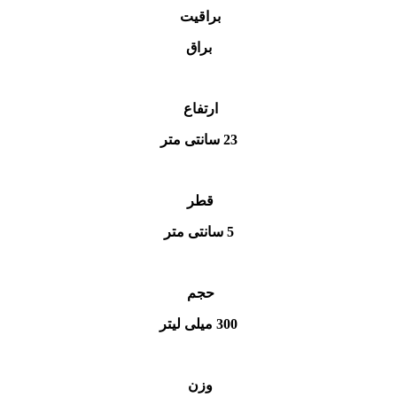
براقیت
براق
ارتفاع
23 سانتی متر
قطر
5 سانتی متر
حجم
300 میلی لیتر
وزن