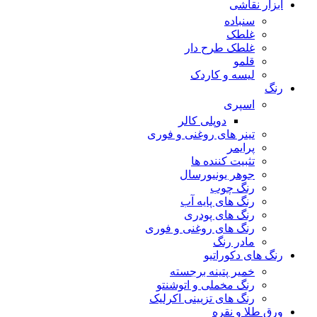
ابزار نقاشی
سنباده
غلطک
غلطک طرح دار
قلمو
لیسه و کاردک
رنگ
اسپری
دوپلی کالر
تینر های روغنی و فوری
پرایمر
تثبیت کننده ها
جوهر یونیورسال
رنگ چوب
رنگ‌ های پایه آب
رنگ های پودری
رنگ‌ های روغنی و فوری
مادر رنگ
رنگ های دکوراتیو
خمیر پتینه برجسته
رنگ مخملی و اتوشنتو
رنگ های تزیینی اکرلیک
ورق طلا و نقره