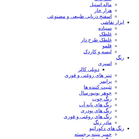
ماله استیل
هزار خار
اسفنج دریایی طبیعی و مصنوعی
ابزار نقاشی
سنباده
غلطک
غلطک طرح دار
قلمو
لیسه و کاردک
رنگ
اسپری
دوپلی کالر
تینر های روغنی و فوری
پرایمر
تثبیت کننده ها
جوهر یونیورسال
رنگ چوب
رنگ‌ های پایه آب
رنگ های پودری
رنگ‌ های روغنی و فوری
مادر رنگ
رنگ های دکوراتیو
خمیر پتینه برجسته