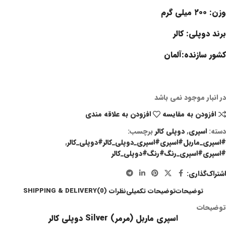
وزن: ۲۰۰ میلی گرم
برند
دوپلی: کالر
کشور سازنده:
آلمان
در انبار موجود نمی باشد
افزودن به مقایسه
افزودن به علاقه مندی
دسته:
اسپری
,
دوپلی کالر
برچسب:
#اسپری_ماربل#اسپری#اسپری_دوپلی_کالر#دوپلی_کالر
,
#اسپری#اسپری_رنگ#رنگ#دوپلی_کالر
اشتراک‌گذاری:
توضیحات
توضیحات تکمیلی
نظرات (0)
SHIPPING & DELIVERY
توضیحات
اسپری ماربل (مرمر) Silver دوپلی کالر