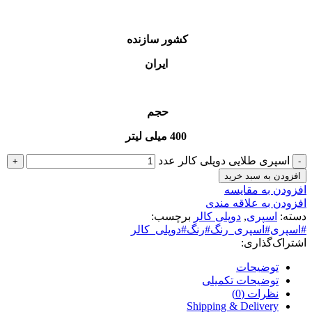
کشور سازنده
ایران
حجم
400 میلی لیتر
اسپری طلایی دوپلی کالر عدد
افزودن به سبد خرید
افزودن به مقایسه
افزودن به علاقه مندی
دسته:
اسپری
,
دوپلی کالر
برچسب:
#اسپری#اسپری_رنگ#رنگ#دوپلی_کالر
اشتراک‌گذاری:
توضیحات
توضیحات تکمیلی
نظرات (0)
Shipping & Delivery