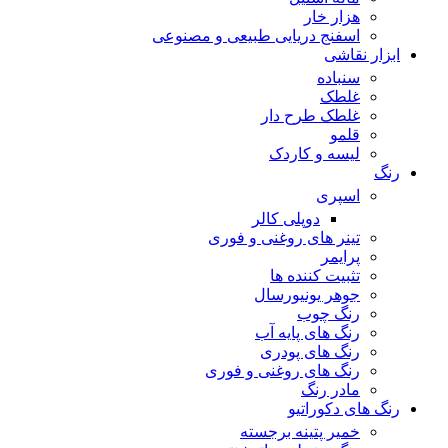
هزار خار
اسفنج دریایی طبیعی و مصنوعی
ابزار نقاشی
سنباده
غلطک
غلطک طرح دار
قلمو
لیسه و کاردک
رنگ
اسپری
دوپلی کالر
تینر های روغنی و فوری
پرایمر
تثبیت کننده ها
جوهر یونیورسال
رنگ چوب
رنگ‌ های پایه آب
رنگ های پودری
رنگ‌ های روغنی و فوری
مادر رنگ
رنگ های دکوراتیو
خمیر پتینه برجسته