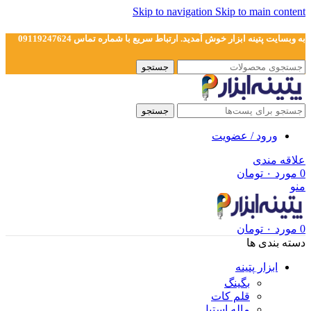
Skip to navigation
Skip to main content
به وبسایت پتینه ابزار خوش آمدید. ارتباط سریع با شماره تماس 09119247624
جستجو
جستجو
ورود / عضویت
علاقه مندی
0
مورد
۰
تومان
منو
0
مورد
۰
تومان
دسته بندی ها
ابزار پتینه
بگینگ
قلم کات
ماله استیل