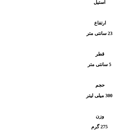
استیل
ارتفاع
23 سانتی متر
قطر
5 سانتی متر
حجم
300 میلی لیتر
وزن
275 گرم