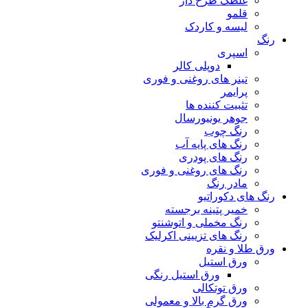
غلطک طرح دار
قلمو
لیسه و کاردک
رنگ
اسپری
دوپلی کالر
تینر های روغنی و فوری
پرایمر
تثبیت کننده ها
جوهر یونیورسال
رنگ چوب
رنگ‌ های پایه آب
رنگ های پودری
رنگ‌ های روغنی و فوری
مادر رنگ
رنگ های دکوراتیو
خمیر پتینه برجسته
رنگ مخملی و اتوشنتو
رنگ های تزیینی اکرلیک
ورق طلا و نقره
ورق استیل
ورق استیل رنگی
ورق توتکالی
ورق گرم بالا و معمولی