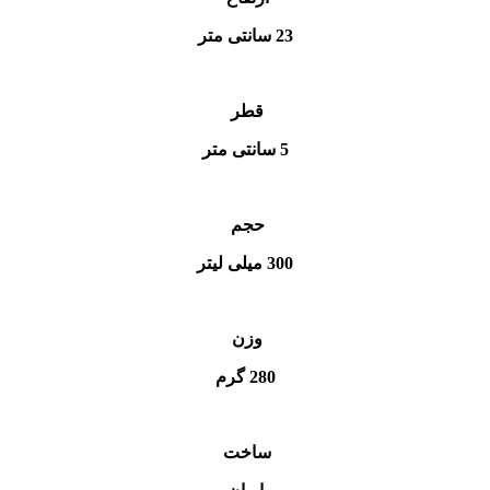
23 سانتی متر
قطر
5 سانتی متر
حجم
300 میلی لیتر
وزن
280 گرم
ساخت