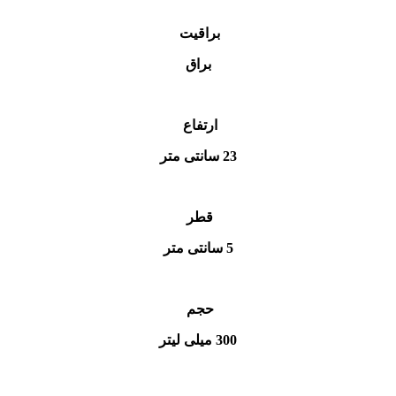
براقیت
براق
ارتفاع
23 سانتی متر
قطر
5 سانتی متر
حجم
300 میلی لیتر