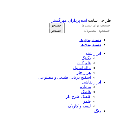
طراحی سایت
ایده پردازان مهرگستر
جستجو
جستجو
دسته بندی ها
دسته بندی‌ها
ابزار پتینه
بگینگ
قلم کات
ماله استیل
هزار خار
اسفنج دریایی طبیعی و مصنوعی
ابزار نقاشی
سنباده
غلطک
غلطک طرح دار
قلمو
لیسه و کاردک
رنگ