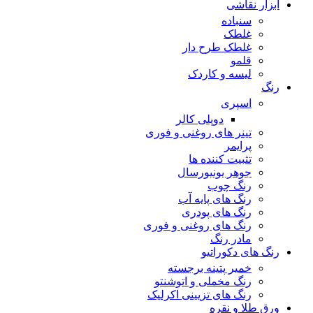
ابزار نقاشی
سنباده
غلطک
غلطک طرح دار
قلمو
لیسه و کاردک
رنگ
اسپری
دوپلی کالر
تینر های روغنی و فوری
پرایمر
تثبیت کننده ها
جوهر یونیورسال
رنگ چوب
رنگ‌ های پایه آب
رنگ های پودری
رنگ‌ های روغنی و فوری
مادر رنگ
رنگ های دکوراتیو
خمیر پتینه برجسته
رنگ مخملی و اتوشنتو
رنگ های تزیینی اکرلیک
ورق طلا و نقره