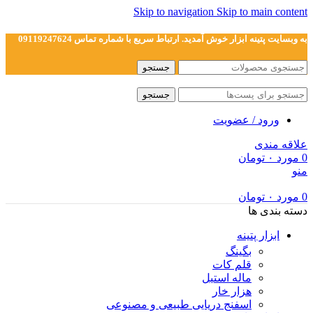
Skip to navigation
Skip to main content
به وبسایت پتینه ابزار خوش آمدید. ارتباط سریع با شماره تماس 09119247624
جستجو
جستجو
ورود / عضویت
علاقه مندی
0
مورد
۰
تومان
منو
0
مورد
۰
تومان
دسته بندی ها
ابزار پتینه
بگینگ
قلم کات
ماله استیل
هزار خار
اسفنج دریایی طبیعی و مصنوعی