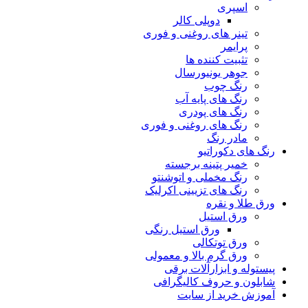
اسپری
دوپلی کالر
تینر های روغنی و فوری
پرایمر
تثبیت کننده ها
جوهر یونیورسال
رنگ چوب
رنگ‌ های پایه آب
رنگ های پودری
رنگ‌ های روغنی و فوری
مادر رنگ
رنگ های دکوراتیو
خمیر پتینه برجسته
رنگ مخملی و اتوشنتو
رنگ های تزیینی اکرلیک
ورق طلا و نقره
ورق استیل
ورق استیل رنگی
ورق توتکالی
ورق گرم بالا و معمولی
پیستوله و ابزارآلات برقی
شابلون و حروف کالیگرافی
آموزش خرید از سایت