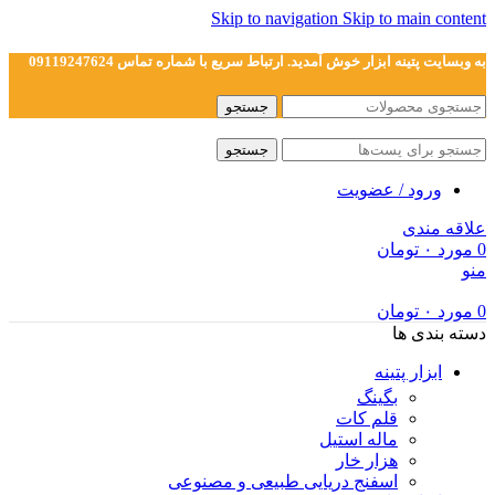
Skip to navigation
Skip to main content
به وبسایت پتینه ابزار خوش آمدید. ارتباط سریع با شماره تماس 09119247624
جستجو
جستجو
ورود / عضویت
علاقه مندی
0
مورد
۰
تومان
منو
0
مورد
۰
تومان
دسته بندی ها
ابزار پتینه
بگینگ
قلم کات
ماله استیل
هزار خار
اسفنج دریایی طبیعی و مصنوعی