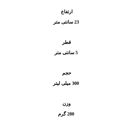
ارتفاع
23 سانتی متر
قطر
5 سانتی متر
حجم
300 میلی لیتر
وزن
280 گرم