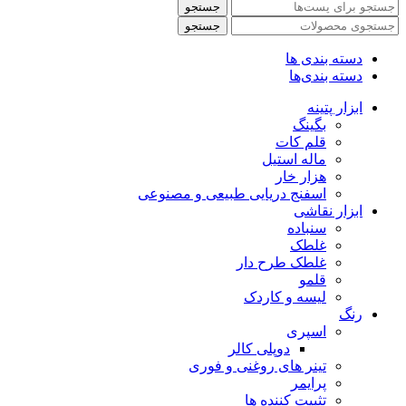
جستجو
جستجو
دسته بندی ها
دسته بندی‌ها
ابزار پتینه
بگینگ
قلم کات
ماله استیل
هزار خار
اسفنج دریایی طبیعی و مصنوعی
ابزار نقاشی
سنباده
غلطک
غلطک طرح دار
قلمو
لیسه و کاردک
رنگ
اسپری
دوپلی کالر
تینر های روغنی و فوری
پرایمر
تثبیت کننده ها