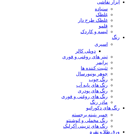
ابزار نقاشی
سنباده
غلطک
غلطک طرح دار
قلمو
لیسه و کاردک
رنگ
اسپری
دوپلی کالر
تینر های روغنی و فوری
پرایمر
تثبیت کننده ها
جوهر یونیورسال
رنگ چوب
رنگ‌ های پایه آب
رنگ های پودری
رنگ‌ های روغنی و فوری
مادر رنگ
رنگ های دکوراتیو
خمیر پتینه برجسته
رنگ مخملی و اتوشنتو
رنگ های تزیینی اکرلیک
ورق طلا و نقره