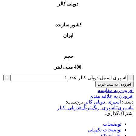
دوپلی کالر
کشور سازنده
ایران
حجم
400 میلی لیتر
اسپری استیل دوپلی کالر عدد
افزودن به سبد خرید
افزودن به مقایسه
افزودن به علاقه مندی
دسته:
اسپری
,
دوپلی کالر
برچسب:
#اسپری#اسپری_رنگ#رنگ#دوپلی_کالر
اشتراک‌گذاری:
توضیحات
توضیحات تکمیلی
نظرات (0)