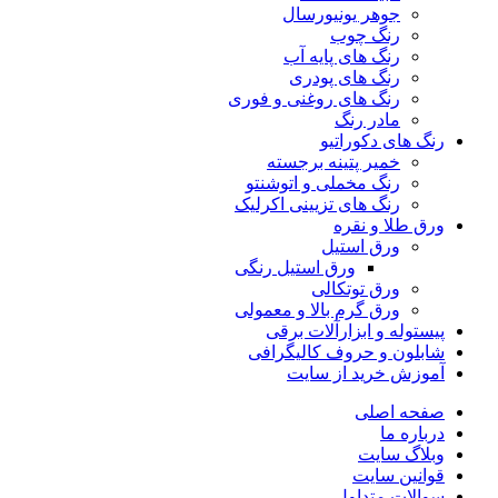
جوهر یونیورسال
رنگ چوب
رنگ‌ های پایه آب
رنگ های پودری
رنگ‌ های روغنی و فوری
مادر رنگ
رنگ های دکوراتیو
خمیر پتینه برجسته
رنگ مخملی و اتوشنتو
رنگ های تزیینی اکرلیک
ورق طلا و نقره
ورق استیل
ورق استیل رنگی
ورق توتکالی
ورق گرم بالا و معمولی
پیستوله و ابزارآلات برقی
شابلون و حروف کالیگرافی
آموزش خرید از سایت
صفحه اصلی
درباره ما
وبلاگ سایت
قوانین سایت
سوالات متداول