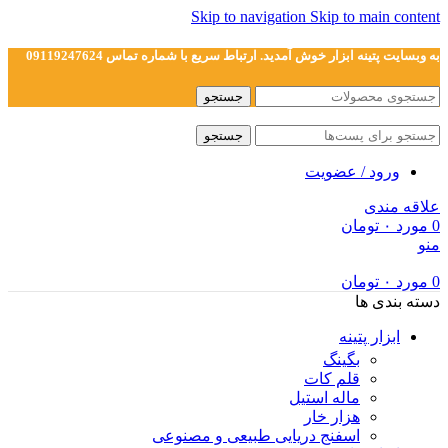
Skip to navigation
Skip to main content
به وبسایت پتینه ابزار خوش آمدید. ارتباط سریع با شماره تماس 09119247624
جستجو
جستجو
ورود / عضویت
علاقه مندی
0
مورد
۰
تومان
منو
0
مورد
۰
تومان
دسته بندی ها
ابزار پتینه
بگینگ
قلم کات
ماله استیل
هزار خار
اسفنج دریایی طبیعی و مصنوعی