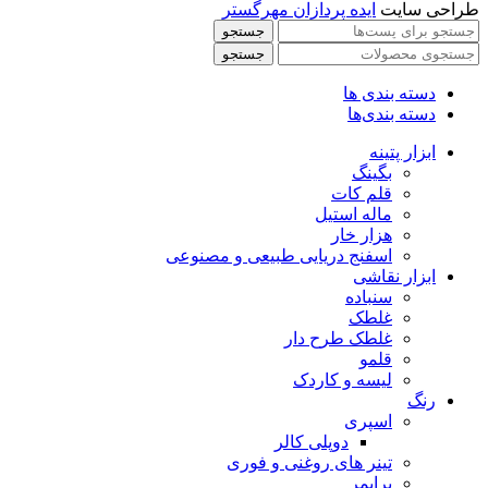
طراحی سایت
ایده پردازان مهرگستر
جستجو
جستجو
دسته بندی ها
دسته بندی‌ها
ابزار پتینه
بگینگ
قلم کات
ماله استیل
هزار خار
اسفنج دریایی طبیعی و مصنوعی
ابزار نقاشی
سنباده
غلطک
غلطک طرح دار
قلمو
لیسه و کاردک
رنگ
اسپری
دوپلی کالر
تینر های روغنی و فوری
پرایمر