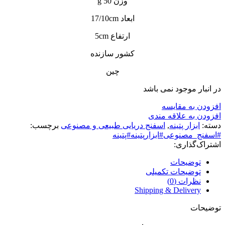
وزن 50 g
ابعاد 17/10cm
ارتفاع 5cm
کشور سازنده
چین
در انبار موجود نمی باشد
افزودن به مقایسه
افزودن به علاقه مندی
دسته:
ابزار پتینه
,
اسفنج دریایی طبیعی و مصنوعی
برچسب:
#اسفنج_مصنوعی#ابزارپتینه#پتینه
اشتراک‌گذاری:
توضیحات
توضیحات تکمیلی
نظرات (0)
Shipping & Delivery
توضیحات