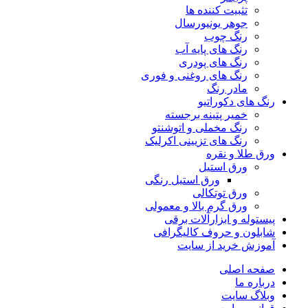
تثبیت کننده ها
جوهر یونیورسال
رنگ چوب
رنگ‌ های پایه آب
رنگ های پودری
رنگ‌ های روغنی و فوری
مادر رنگ
رنگ های دکوراتیو
خمیر پتینه برجسته
رنگ مخملی و اتوشنتو
رنگ های تزیینی اکرلیک
ورق طلا و نقره
ورق استیل
ورق استیل رنگی
ورق توتکالی
ورق گرم بالا و معمولی
پیستوله و ابزارآلات برقی
شابلون و حروف کالیگرافی
آموزش خرید از سایت
صفحه اصلی
درباره ما
وبلاگ سایت