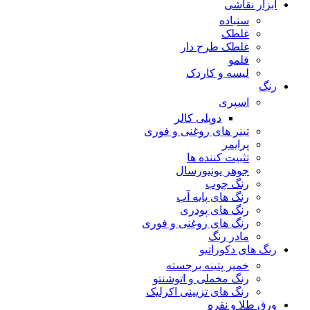
ابزار نقاشی
سنباده
غلطک
غلطک طرح دار
قلمو
لیسه و کاردک
رنگ
اسپری
دوپلی کالر
تینر های روغنی و فوری
پرایمر
تثبیت کننده ها
جوهر یونیورسال
رنگ چوب
رنگ‌ های پایه آب
رنگ های پودری
رنگ‌ های روغنی و فوری
مادر رنگ
رنگ های دکوراتیو
خمیر پتینه برجسته
رنگ مخملی و اتوشنتو
رنگ های تزیینی اکرلیک
ورق طلا و نقره