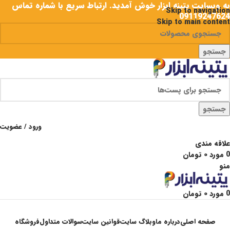
به وبسایت پتینه ابزار خوش آمدید. ارتباط سریع با شماره تماس
Skip to navigation
09119247624
Skip to main content
جستجو
جستجو
ورود / عضویت
علاقه مندی
0
مورد
۰
تومان
منو
0
مورد
۰
تومان
دسته بندی ها
صفحه اصلی
درباره ما
وبلاگ سایت
قوانین سایت
سوالات متداول
فروشگاه