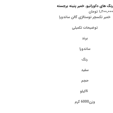
رنگ های دکوراتیو
,
خمیر پتینه برجسته
۱,۲۰۰,۰۰۰
تومان
خمیر تکسچر نوستالژی گالن ساندورا
توضیحات تکمیلی
برند
ساندورا
رنگ
سفید
حجم
6کیلو
وزن6000 گرم