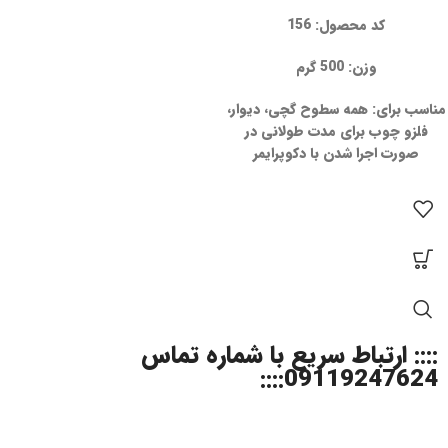
کد محصول: 156
وزن: 500 گرم
مناسب برای: همه سطوح گچى، دیوار،
فلزو چوب براى مدت طولانى در
صورت اجرا شدن با دکوپرایمر
:::: ارتباط سریع با شماره تماس
09119247624::::