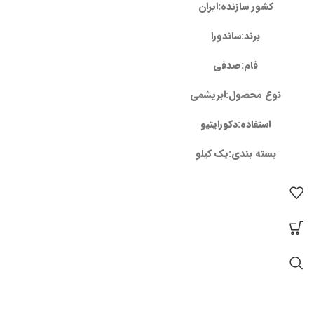
کشور سازنده:ایران
برند:ساندورا
فام:صدفی
نوع محصول:ابریشمی
استفاده:دکورایتیو
بسته بندی:یک کیلو