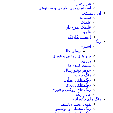
هزار خار
اسفنج دریایی طبیعی و مصنوعی
ابزار نقاشی
سنباده
غلطک
غلطک طرح دار
قلمو
لیسه و کاردک
رنگ
اسپری
دوپلی کالر
تینر های روغنی و فوری
پرایمر
تثبیت کننده ها
جوهر یونیورسال
رنگ چوب
رنگ‌ های پایه آب
رنگ های پودری
رنگ‌ های روغنی و فوری
مادر رنگ
رنگ های دکوراتیو
خمیر پتینه برجسته
رنگ مخملی و اتوشنتو