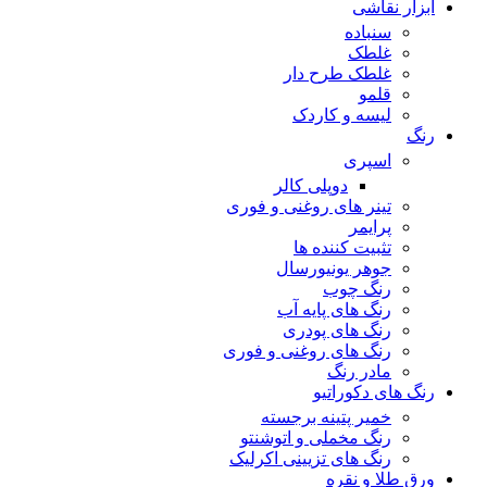
ابزار نقاشی
سنباده
غلطک
غلطک طرح دار
قلمو
لیسه و کاردک
رنگ
اسپری
دوپلی کالر
تینر های روغنی و فوری
پرایمر
تثبیت کننده ها
جوهر یونیورسال
رنگ چوب
رنگ‌ های پایه آب
رنگ های پودری
رنگ‌ های روغنی و فوری
مادر رنگ
رنگ های دکوراتیو
خمیر پتینه برجسته
رنگ مخملی و اتوشنتو
رنگ های تزیینی اکرلیک
ورق طلا و نقره