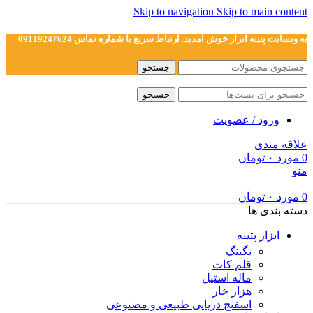
Skip to navigation
Skip to main content
به وبسایت پتینه ابزار خوش آمدید. ارتباط سریع با شماره تماس 09119247624
جستجو
جستجو
ورود / عضویت
علاقه مندی
0
مورد
۰
تومان
منو
0
مورد
۰
تومان
دسته بندی ها
ابزار پتینه
بگینگ
قلم کات
ماله استیل
هزار خار
اسفنج دریایی طبیعی و مصنوعی