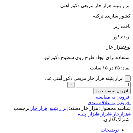
ابزار پتینه هزار خار مربعی دکور آهنی
کشور سازنده:ترکیه
بافت زبر
برند:دکور
نوع:هزار خار
استفاده:برای ایجاد طرح روی سطوح دکوراتیو
ابعاد: ۲۵ در ۱۵ سانت
ابزار پتینه هزار خار مربعی دکور آهنی عدد
افزودن به سبد خرید
افزودن به مقایسه
افزودن به علاقه مندی
شناسه محصول:
هزار خار
دسته:
ابزار پتینه
,
هزار خار
برچسب:
#هزارخار #ابزار #ابزار_پتینه
اشتراک‌گذاری:
توضیحات