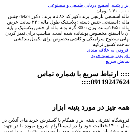
ابزار پتینه
,
اسفنج دریایی طبیعی و مصنوعی
۱,۷۰۰,۰۰۰
تومان
ماله اسفنجی نارنجی برند دکور کد ۸۶ نام برند : دکور dekor جنس
ماله : اسفنجی جنس دسته : پلاستیک طول ماله : ۲۴ سانت عرض
ماله : ۱۶/۵سانت وزن : 300 گرم بدنه ماله از جنس پلاستیک و پایه
آن با اسفنج مخصوص پوشانده شده است. مناسب برای تمیز کردن
نهایی سطوح سرامیکی و کاشی بخصوص برای تکمیل بندکشی
ساخت کشور ترکیه
افزودن به علاقه مندی
افزودن به سبد خرید
نمایش سریع
:::: ارتباط سریع با شماره تماس
09119247624::::
همه چیز در مورد پتینه ابزار
فروشگاه اینترنتی پتینه ابزار همگام با گسترش خرید های آنلاین در
سال ۱۴۰۰،فعالیت خود را در اینستاگرام شروع نموده تا در جهت
رفاه مشتریان همه محصولات خود را بصورت اینترنتی و با قیمت