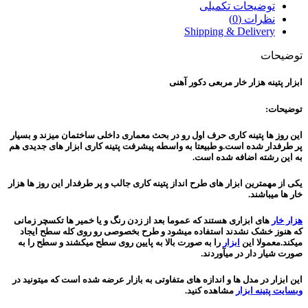
توضیحات تکمیلی
نظرات (0)
Shipping & Delivery
توضیحات
ابزار پتینه هزار خار مربعی دکور آهنی
توضیحات:
این روز ها پتینه کاری حرف اول رو در بحث معماری داخلی ساختمان میزند و بسیار
پر طرفدار شده است.و طبیعتا به واسطه پیشرفت پتینه کاری ابزار های جدیدی هم
به این رشته اضافه شده است.
یکی از مهمترین ابزار های طرح انداز پتینه کاری جالب و پر طرفدار این روز ها هزار
خار ها میباشند.
هزار خار
های ابزاری هستند که عموما بعد از زدن رنگ و یا خمیر ها تکسچر زمانی
که هنوز خشک نشدند استفاده میشود و طرح بخصوصی رو روی کله سطح ایجاد
میکند.معمولا این
ابزار
را به صورت بالا به پایین روی سطح میکشند و سطح را به
صورت شیار دار در میآوردند.
این ابزار در مدل ها و اندازه های متفاوتی به بازار عرضه شده است که میتونید در
وبسایت پتینه ابزار
مشاهده کنید.