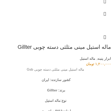
ماله استیل مینی مثلثی دسته چوبی Gillter
ابزار پتینه
,
ماله استیل
۱,۲۰۰,۰۰۰
تومان
ماله استیل مینی مثلثی دسته چوبی Gsb
کشور سازنده: ایران
برند: Gillter
نوع:ماله استیل
ابعاد: 12*5 سانتی‌متر