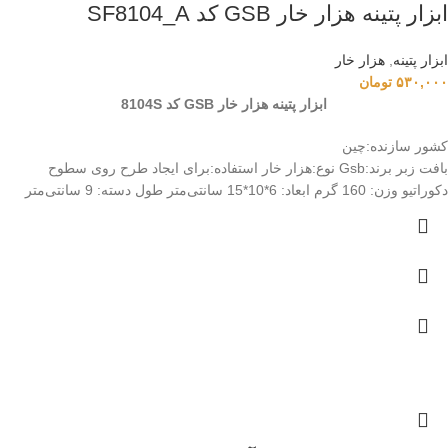
ابزار پتینه هزار خار GSB کد SF8104_A
ابزار پتینه
,
هزار خار
۵۳۰,۰۰۰
تومان
ابزار پتینه هزار خار GSB کد 8104S
کشور سازنده:چین
بافت زبر برند:Gsb نوع:هزار خار استفاده:برای ایجاد طرح روی سطوح
دکوراتیو وزن: 160 گرم ابعاد: 6*10*15 سانتی‌متر طول دسته: 9 سانتی‌متر