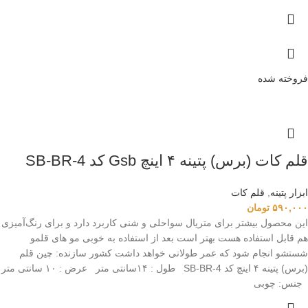
فروخته شده
قلم کات (برس) پتینه ۴ اینچ Gsb کد SB-BR-4
ابزار پتینه
,
قلم کات
۵۹۰,۰۰۰
تومان
این محصول بیشتر برای متریال سواحلی و شنی کاربرد دارد و برای رنگ‌آمیزی
هم قابل استفاده هست بهتر است بعد از استفاده به خوبی مو های قلمو
شستشو انجام شود که عمر طولانی خواهد داشت کشور سازنده: چین قلم
(برس) پتینه ۴ اینچ کد SB-BR-4 طول : ۱۴سانتی متر عرض : ۱۰ سانتی متر
جنس: چوبی