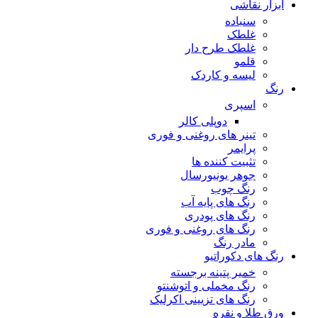
ابزار نقاشی
سنباده
غلطک
غلطک طرح دار
قلمو
لیسه و کاردک
رنگ
اسپری
دوپلی کالر
تینر های روغنی و فوری
پرایمر
تثبیت کننده ها
جوهر یونیورسال
رنگ چوب
رنگ‌ های پایه آب
رنگ های پودری
رنگ‌ های روغنی و فوری
مادر رنگ
رنگ های دکوراتیو
خمیر پتینه برجسته
رنگ مخملی و اتوشنتو
رنگ های تزیینی اکرلیک
ورق طلا و نقره