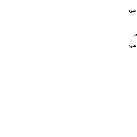
د
 شود