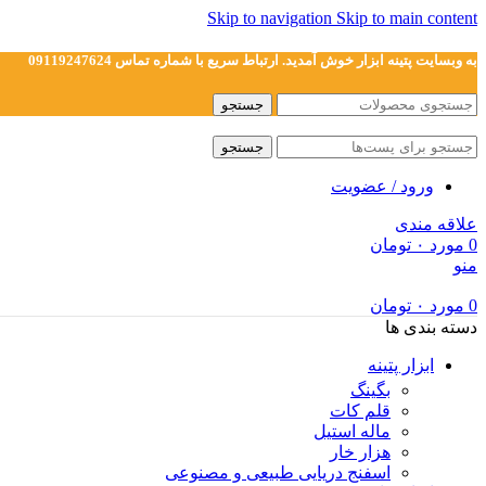
Skip to navigation
Skip to main content
به وبسایت پتینه ابزار خوش آمدید. ارتباط سریع با شماره تماس 09119247624
جستجو
جستجو
ورود / عضویت
علاقه مندی
0
مورد
۰
تومان
منو
0
مورد
۰
تومان
دسته بندی ها
ابزار پتینه
بگینگ
قلم کات
ماله استیل
هزار خار
اسفنج دریایی طبیعی و مصنوعی