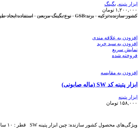
ابزار پتینه
,
بگینگ
۱,۲۰۰,۰۰۰
تومان
کشور سازنده:ترکیه
برند:GSB
نوع:بگینگ مربعی
استفاده:ایجاد طر
افزودن به علاقه مندی
افزودن به سبد خرید
نمایش سریع
فروخته شده
افزودن به مقایسه
ابزار پتینه کد SW (ماله صابونی)
ابزار پتینه
۱۵۸,۰۰۰
تومان
ویژگی‌های محصول کشور سازنده: چین ابزار پتینه SW قطر : ۱۰ سانتی متر