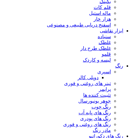
بگینگ
قلم کات
ماله استیل
هزار خار
اسفنج دریایی طبیعی و مصنوعی
ابزار نقاشی
سنباده
غلطک
غلطک طرح دار
قلمو
لیسه و کاردک
رنگ
اسپری
دوپلی کالر
تینر های روغنی و فوری
پرایمر
تثبیت کننده ها
جوهر یونیورسال
رنگ چوب
رنگ‌ های پایه آب
رنگ های پودری
رنگ‌ های روغنی و فوری
مادر رنگ
رنگ های دکوراتیو