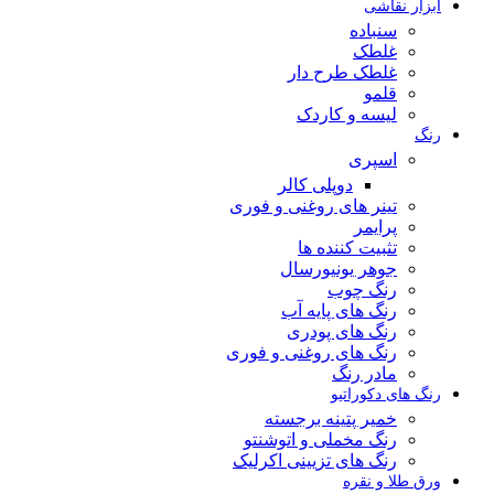
ابزار نقاشی
سنباده
غلطک
غلطک طرح دار
قلمو
لیسه و کاردک
رنگ
اسپری
دوپلی کالر
تینر های روغنی و فوری
پرایمر
تثبیت کننده ها
جوهر یونیورسال
رنگ چوب
رنگ‌ های پایه آب
رنگ های پودری
رنگ‌ های روغنی و فوری
مادر رنگ
رنگ های دکوراتیو
خمیر پتینه برجسته
رنگ مخملی و اتوشنتو
رنگ های تزیینی اکرلیک
ورق طلا و نقره