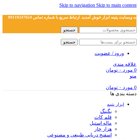
Skip to navigation
Skip to main content
به وبسایت پتینه ابزار خوش آمدید. ارتباط سریع با شماره تماس 09119247624
جستجو
جستجو
ورود / عضویت
علاقه مندی
0
مورد
۰
تومان
منو
0
مورد
۰
تومان
دسته بندی ها
ابزار پتینه
بگینگ
قلم کات
ماله استیل
هزار خار
اسفنج دریایی طبیعی و مصنوعی