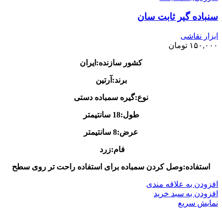
سنباده گیر ثابت سان
ابزار نقاشی
۱۵۰,۰۰۰
تومان
کشور سازنده:ایران
برند:آرتین
نوع:گیره سمباده دستی
طول:18 سانتیمتر
عرض:8 سانتیمتر
فام:زرد
استفاده:وصل کردن سمباده برای استفاده راحت تر روی سطح
افزودن به علاقه مندی
افزودن به سبد خرید
نمایش سریع