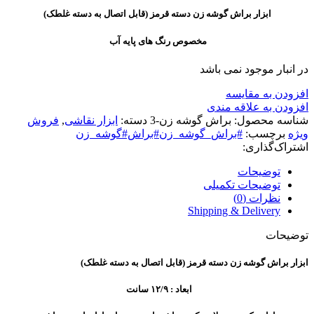
ابزار براش گوشه زن دسته قرمز (قابل اتصال به دسته غلطک)
مخصوص رنگ‌ های پایه آب
در انبار موجود نمی باشد
افزودن به مقایسه
افزودن به علاقه مندی
شناسه محصول:
براش گوشه زن-3
دسته:
ابزار نقاشی
,
فروش
ویژه
برچسب:
#براش_گوشه_زن#براش#گوشه_زن
اشتراک‌گذاری:
توضیحات
توضیحات تکمیلی
نظرات (0)
Shipping & Delivery
توضیحات
ابزار براش گوشه زن دسته قرمز (قابل اتصال به دسته غلطک)
ابعاد : ۱۲/۹ سانت