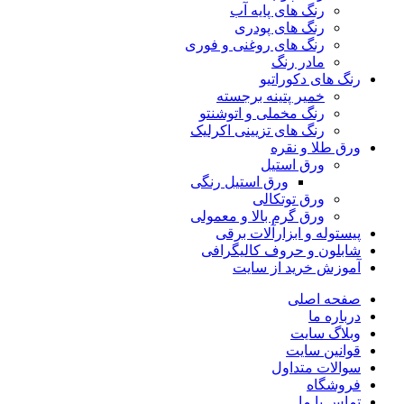
رنگ‌ های پایه آب
رنگ های پودری
رنگ‌ های روغنی و فوری
مادر رنگ
رنگ های دکوراتیو
خمیر پتینه برجسته
رنگ مخملی و اتوشنتو
رنگ های تزیینی اکرلیک
ورق طلا و نقره
ورق استیل
ورق استیل رنگی
ورق توتکالی
ورق گرم بالا و معمولی
پیستوله و ابزارآلات برقی
شابلون و حروف کالیگرافی
آموزش خرید از سایت
صفحه اصلی
درباره ما
وبلاگ سایت
قوانین سایت
سوالات متداول
فروشگاه
تماس با ما