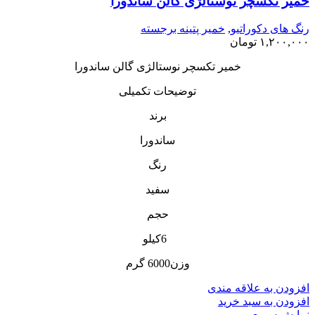
خمیر تکسچر نوستالژی گالن ساندورا
رنگ های دکوراتیو
,
خمیر پتینه برجسته
۱,۲۰۰,۰۰۰
تومان
خمیر تکسچر نوستالژی گالن ساندورا
توضیحات تکمیلی
برند
ساندورا
رنگ
سفید
حجم
6کیلو
وزن6000 گرم
افزودن به علاقه مندی
افزودن به سبد خرید
نمایش سریع