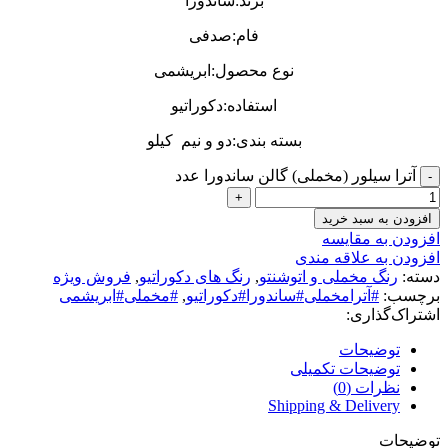
برند:ساندورا
فام:صدفی
نوع محصول:ابریشمی
استفاده:دکوراتیو
بسته بندی:دو و نیم کیلو
آترا سیلور (مخملی) گالن ساندورا عدد
افزودن به سبد خرید
افزودن به مقایسه
افزودن به علاقه مندی
دسته:
رنگ مخملی و اتوشنتو
,
رنگ های دکوراتیو
,
فروش ویژه
برچسب:
#آترامخملی#ساندورا#دکوراتیو
,
#مخملی#ابریشمی
اشتراک‌گذاری:
توضیحات
توضیحات تکمیلی
نظرات (0)
Shipping & Delivery
توضیحات