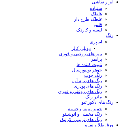
ابزار نقاشی
سنباده
غلطک
غلطک طرح دار
قلمو
لیسه و کاردک
رنگ
اسپری
دوپلی کالر
تینر های روغنی و فوری
پرایمر
تثبیت کننده ها
جوهر یونیورسال
رنگ چوب
رنگ‌ های پایه آب
رنگ های پودری
رنگ‌ های روغنی و فوری
مادر رنگ
رنگ های دکوراتیو
خمیر پتینه برجسته
رنگ مخملی و اتوشنتو
رنگ های تزیینی اکرلیک
ورق طلا و نقره