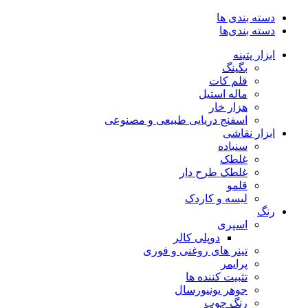
دسته بندی ها
دسته بندی‌ها
ابزار پتینه
بگینگ
قلم کات
ماله استیل
هزار خار
اسفنج دریایی طبیعی و مصنوعی
ابزار نقاشی
سنباده
غلطک
غلطک طرح دار
قلمو
لیسه و کاردک
رنگ
اسپری
دوپلی کالر
تینر های روغنی و فوری
پرایمر
تثبیت کننده ها
جوهر یونیورسال
رنگ چوب