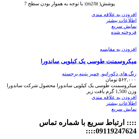
پوشش( m2/lit): با توجه به هموار بودن سطح 7
افزودن به علاقه مندی
اطلاعات بیشتر
نمایش سریع
فروخته شده
افزودن به مقایسه
میکروسمنت طوسی یک کیلویی ساندورا
رنگ های دکوراتیو
,
خمیر پتینه برجسته
۵۶۲,۰۰۰
تومان
میکروسمنت طوسی یک کیلویی ساندورا محصول شرکت ساندورا
وزن 1,500 گرم بافت زبر
افزودن به علاقه مندی
اطلاعات بیشتر
نمایش سریع
:::: ارتباط سریع با شماره تماس
09119247624::::