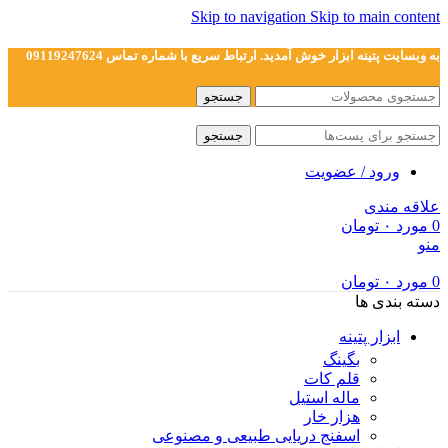
Skip to navigation
Skip to main content
به وبسایت پتینه ابزار خوش آمدید. ارتباط سریع با شماره تماس 09119247624
جستجو
جستجو
ورود / عضویت
علاقه مندی
0
مورد
۰
تومان
منو
0
مورد
۰
تومان
دسته بندی ها
ابزار پتینه
بگینگ
قلم کات
ماله استیل
هزار خار
اسفنج دریایی طبیعی و مصنوعی