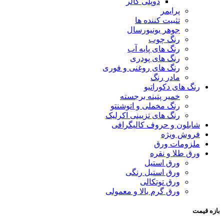
دوپلی کالر
پرایمر
تثبیت کننده ها
جوهر یونیورسال
رنگ چوب
رنگ‌ های پایه آب
رنگ های پودری
رنگ‌ های روغنی و فوری
مادر رنگ
رنگ های دکوراتیو
خمیر پتینه برجسته
رنگ مخملی و اتوشنتو
رنگ های تزیینی اکرلیک
شابلون و حروف کالیگرافی
فروش ویژه
ملزومات ورق
ورق طلا و نقره
ورق استیل
ورق استیل رنگی
ورق توتکالی
ورق گرم بالا و معمولی
بازه قیمت