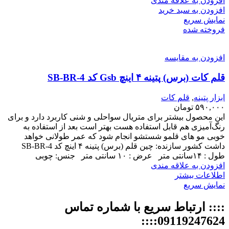
افزودن به علاقه مندی
افزودن به سبد خرید
نمایش سریع
فروخته شده
افزودن به مقایسه
قلم کات (برس) پتینه ۴ اینچ Gsb کد SB-BR-4
ابزار پتینه
,
قلم کات
۵۹۰,۰۰۰
تومان
این محصول بیشتر برای متریال سواحلی و شنی کاربرد دارد و برای
رنگ‌آمیزی هم قابل استفاده هست بهتر است بعد از استفاده به
خوبی مو های قلمو شستشو انجام شود که عمر طولانی خواهد
داشت کشور سازنده: چین قلم (برس) پتینه ۴ اینچ کد SB-BR-4
طول : ۱۴سانتی متر عرض : ۱۰ سانتی متر جنس: چوبی
افزودن به علاقه مندی
اطلاعات بیشتر
نمایش سریع
:::: ارتباط سریع با شماره تماس
09119247624::::