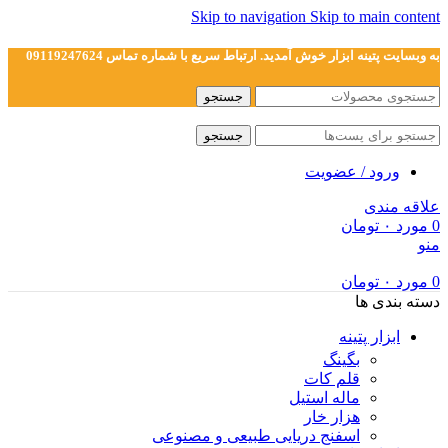
Skip to navigation
Skip to main content
به وبسایت پتینه ابزار خوش آمدید. ارتباط سریع با شماره تماس 09119247624
جستجو
جستجو
ورود / عضویت
علاقه مندی
0
مورد
۰
تومان
منو
0
مورد
۰
تومان
دسته بندی ها
ابزار پتینه
بگینگ
قلم کات
ماله استیل
هزار خار
اسفنج دریایی طبیعی و مصنوعی