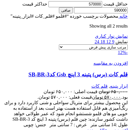
حداقل قیمت
حداكثر قيمت
صافی
خانه
محصولات برچسب خورده “#قلمو #قلم_کات #ابزار_پتینه”
Showing all 2 results
نمایش نوار کناری
نمایش
9
12
18
24
-12%
افزودن به مقایسه
قلم کات (برس) پتینه 3 اینچ Gsb کدSB-BR-3
ابزار پتینه
,
قلم کات
۶۵۰,۰۰۰
تومان
قیمت اصلی: ۶۵۰,۰۰۰ تومان
بود.
۵۷۰,۰۰۰
تومان
قیمت فعلی: ۵۷۰,۰۰۰ تومان.
این محصول بیشتر برای متریال سواحلی و شنی کاربرد دارد و برای
رنگ‌آمیزی هم قابل استفاده هست بهتر است بعد از استفاده به
خوبی مو های قلمو شستشو انجام شود که عمر طولانی خواهد
داشت کشور سازنده: چین قلم (برس) پتینه 3 اینچ کد SB-BR-3
طول :14 سانتی متر عرض : 7 سانتی متر جنس: چوبی