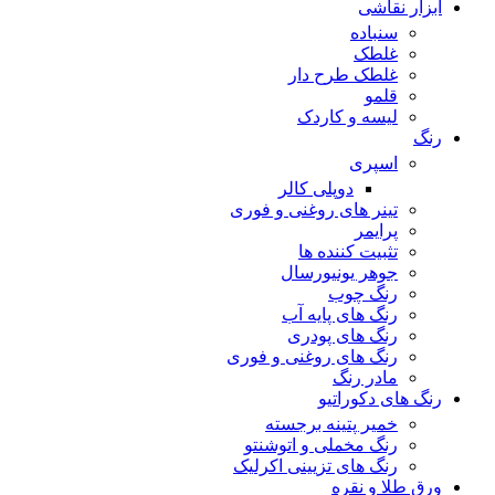
ابزار نقاشی
سنباده
غلطک
غلطک طرح دار
قلمو
لیسه و کاردک
رنگ
اسپری
دوپلی کالر
تینر های روغنی و فوری
پرایمر
تثبیت کننده ها
جوهر یونیورسال
رنگ چوب
رنگ‌ های پایه آب
رنگ های پودری
رنگ‌ های روغنی و فوری
مادر رنگ
رنگ های دکوراتیو
خمیر پتینه برجسته
رنگ مخملی و اتوشنتو
رنگ های تزیینی اکرلیک
ورق طلا و نقره