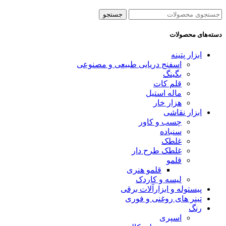
جستجو
دسته‌های محصولات
ابزار پتینه
اسفنج دریایی طبیعی و مصنوعی
بگینگ
قلم کات
ماله استیل
هزار خار
ابزار نقاشی
چسب و کاور
سنباده
غلطک
غلطک طرح دار
قلمو
قلمو‌ هنری
لیسه و کاردک
پیستوله و ابزارآلات برقی
تینر های روغنی و فوری
رنگ
اسپری