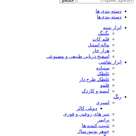
جستجو
دسته بندی ها
دسته بندی‌ها
ابزار پتینه
بگینگ
قلم کات
ماله استیل
هزار خار
اسفنج دریایی طبیعی و مصنوعی
ابزار نقاشی
سنباده
غلطک
غلطک طرح دار
قلمو
لیسه و کاردک
رنگ
اسپری
دوپلی کالر
تینر های روغنی و فوری
پرایمر
تثبیت کننده ها
جوهر یونیورسال