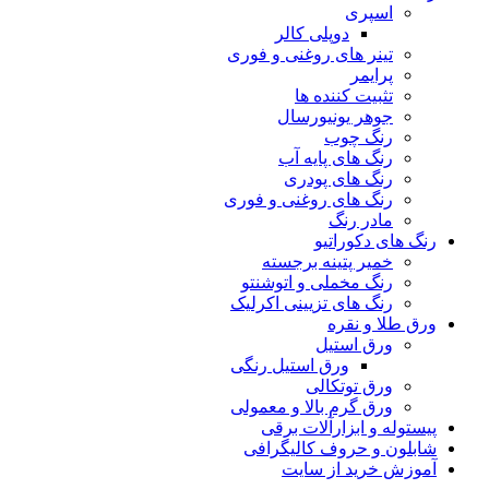
اسپری
دوپلی کالر
تینر های روغنی و فوری
پرایمر
تثبیت کننده ها
جوهر یونیورسال
رنگ چوب
رنگ‌ های پایه آب
رنگ های پودری
رنگ‌ های روغنی و فوری
مادر رنگ
رنگ های دکوراتیو
خمیر پتینه برجسته
رنگ مخملی و اتوشنتو
رنگ های تزیینی اکرلیک
ورق طلا و نقره
ورق استیل
ورق استیل رنگی
ورق توتکالی
ورق گرم بالا و معمولی
پیستوله و ابزارآلات برقی
شابلون و حروف کالیگرافی
آموزش خرید از سایت