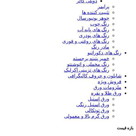
دوپلی کالر
پرایمر
تثبیت کننده ها
جوهر یونیورسال
رنگ چوب
رنگ‌ های پایه آب
رنگ های پودری
رنگ‌ های روغنی و فوری
مادر رنگ
رنگ های دکوراتیو
خمیر پتینه برجسته
رنگ مخملی و اتوشنتو
رنگ های تزیینی اکرلیک
شابلون و حروف کالیگرافی
فروش ویژه
ملزومات ورق
ورق طلا و نقره
ورق استیل
ورق استیل رنگی
ورق توتکالی
ورق گرم بالا و معمولی
بازه قیمت