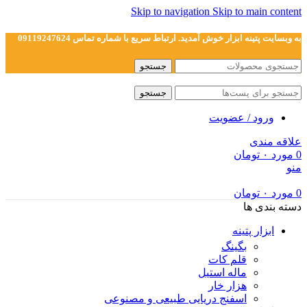
Skip to navigation
Skip to main content
به وبسایت پتینه ابزار خوش آمدید. ارتباط سریع با شماره تماس 09119247624
جستجو
جستجو
ورود / عضویت
علاقه مندی
0
مورد
۰
تومان
منو
0
مورد
۰
تومان
دسته بندی ها
ابزار پتینه
بگینگ
قلم کات
ماله استیل
هزار خار
اسفنج دریایی طبیعی و مصنوعی