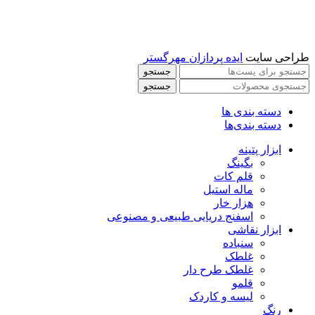
طراحی سایت
ایده پردازان مهرگستر
جستجو
جستجو
دسته بندی ها
دسته بندی‌ها
ابزار پتینه
بگینگ
قلم کات
ماله استیل
هزار خار
اسفنج دریایی طبیعی و مصنوعی
ابزار نقاشی
سنباده
غلطک
غلطک طرح دار
قلمو
لیسه و کاردک
رنگ