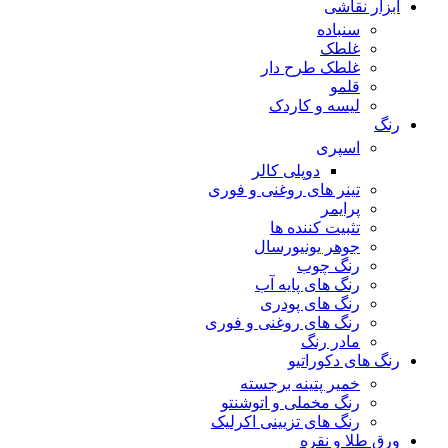
ابزار نقاشی
سنباده
غلطک
غلطک طرح دار
قلمو
لیسه و کاردک
رنگ
اسپری
دوپلی کالر
تینر های روغنی و فوری
پرایمر
تثبیت کننده ها
جوهر یونیورسال
رنگ چوب
رنگ‌ های پایه آب
رنگ های پودری
رنگ‌ های روغنی و فوری
مادر رنگ
رنگ های دکوراتیو
خمیر پتینه برجسته
رنگ مخملی و اتوشنتو
رنگ های تزیینی اکرلیک
ورق طلا و نقره