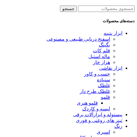
جستجو
دسته‌های محصولات
ابزار پتینه
اسفنج دریایی طبیعی و مصنوعی
بگینگ
قلم کات
ماله استیل
هزار خار
ابزار نقاشی
چسب و کاور
سنباده
غلطک
غلطک طرح دار
قلمو
قلمو‌ هنری
لیسه و کاردک
پیستوله و ابزارآلات برقی
تینر های روغنی و فوری
رنگ
اسپری