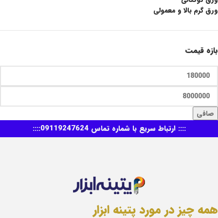
ورق گرم بالا و معمولی
بازه قیمت
صافی
:::: ارتباط سریع با شماره تماس 09119247624::::
همه چیز در مورد پتینه ابزار