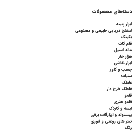
دسته‌های محصولات
ابزار پتینه
اسفنج دریایی طبیعی و مصنوعی
بگینگ
قلم کات
ماله استیل
هزار خار
ابزار نقاشی
چسب و کاور
سنباده
غلطک
غلطک طرح دار
قلمو
قلمو‌ هنری
لیسه و کاردک
پیستوله و ابزارآلات برقی
تینر های روغنی و فوری
رنگ