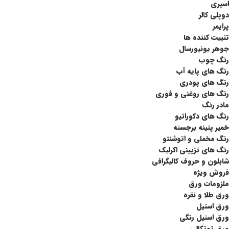
اسپری
دوپلی کالر
پرایمر
تثبیت کننده ها
جوهر یونیورسال
رنگ چوب
رنگ‌ های پایه آب
رنگ های پودری
رنگ‌ های روغنی و فوری
مادر رنگ
رنگ های دکوراتیو
خمیر پتینه برجسته
رنگ مخملی و اتوشنتو
رنگ های تزیینی اکرلیک
شابلون و حروف کالیگرافی
فروش ویژه
ملزومات ورق
ورق طلا و نقره
ورق استیل
ورق استیل رنگی
ورق توتکالی