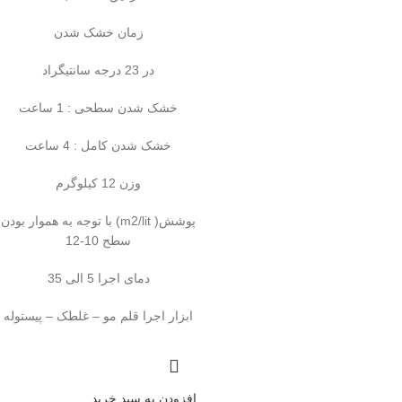
زمان خشک شدن
در 23 درجه سانتیگراد
خشک شدن سطحی : 1 ساعت
خشک شدن کامل : 4 ساعت
وزن 12 کیلوگرم
پوشش( m2/lit) با توجه به هموار بودن
سطح 10-12
دمای اجرا 5 الی 35
ابزار اجرا قلم مو – غلطک – پیستوله
افزودن به سبد خرید