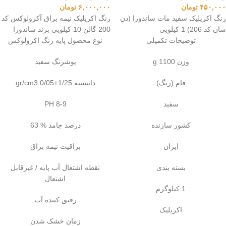
۴۵۰,۰۰۰
تومان
۶,۰۰۰,۰۰۰
تومان
رنگ اکریلیک سفید مات ساندورا (دن
رنگ اکریلیک نیمه براق آکرولوکس کد
سان کد 206) 1 کیلویی
200 گالن 10 کیلویی برند ساندورا
توضیحات تکمیلی
نوع محصول پایه رنگ اکرولوکس
وزن 1100 g
پوشرنگ سفید
فام (رنگ)
دانسیته 1/25±0/05 gr/cm3
سفید
PH 8-9
کشور سازنده
درصد جامد % 63
ایران
براقیت نیمه براق
بسته بندی
نقطه اشتعال آب پایه / غیرقابل
اشتعال
1 کیلوگرم
رقیق کننده آب
اکریلیک
زمان خشک شدن