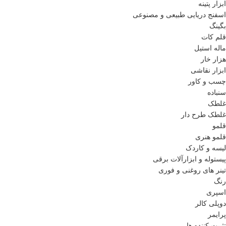
ابزار پتینه
اسفنج دریایی طبیعی و مصنوعی
بگینگ
قلم کات
ماله استیل
هزار خار
ابزار نقاشی
چسب و کاور
سنباده
غلطک
غلطک طرح دار
قلمو
قلمو‌ هنری
لیسه و کاردک
پیستوله و ابزارآلات برقی
تینر های روغنی و فوری
رنگ
اسپری
دوپلی کالر
پرایمر
تثبیت کننده ها