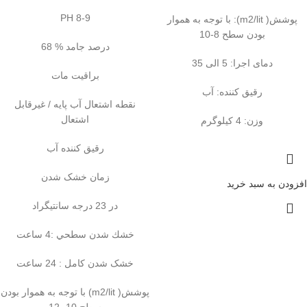
PH 8-9
پوشش( m2/lit): با توجه به هموار
بودن سطح 8-10
درصد جامد % 68
دمای اجرا: 5 الی 35
براقیت مات
رقیق کننده: آب
نقطه اشتعال آب پایه / غیرقابل
اشتعال
وزن: 4 کیلوگرم
رقیق کننده آب
زمان خشک شدن
افزودن به سبد خرید
در 23 درجه سانتيگراد
خشك شدن سطحي :4 ساعت
خشک شدن کامل : 24 ساعت
پوشش( m2/lit) با توجه به هموار بودن