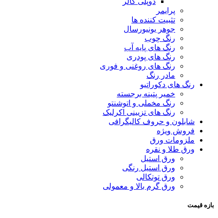
دوپلی کالر
پرایمر
تثبیت کننده ها
جوهر یونیورسال
رنگ چوب
رنگ‌ های پایه آب
رنگ های پودری
رنگ‌ های روغنی و فوری
مادر رنگ
رنگ های دکوراتیو
خمیر پتینه برجسته
رنگ مخملی و اتوشنتو
رنگ های تزیینی اکرلیک
شابلون و حروف کالیگرافی
فروش ویژه
ملزومات ورق
ورق طلا و نقره
ورق استیل
ورق استیل رنگی
ورق توتکالی
ورق گرم بالا و معمولی
بازه قیمت