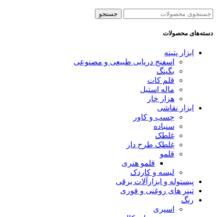
جستجو
دسته‌های محصولات
ابزار پتینه
اسفنج دریایی طبیعی و مصنوعی
بگینگ
قلم کات
ماله استیل
هزار خار
ابزار نقاشی
چسب و کاور
سنباده
غلطک
غلطک طرح دار
قلمو
قلمو‌ هنری
لیسه و کاردک
پیستوله و ابزارآلات برقی
تینر های روغنی و فوری
رنگ
اسپری