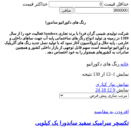
حداقل قیمت
حداكثر قيمت
صافی
رنگ های دکوراتیو ساندورا
شرکت تولیدی شیمی گران فردا با برند تجاری Sandora فعالیت خود را از سال
1389 در زمینه ی تولید انواع رنگ های ساختمانی پایه آب جهت نماهای داخلی و
خارجی ، پایه حلال و ایزولاسیون آغاز نمود که با تولید نسل جدید رنگ های آکریلیک
و دکوراتیو توانسته است سهم قابل توجهی از بازار داخلی کشور و همچنین
صادرات به کشورهای همجوار را به خود اختصاص دهد .
خانه
رنگ های دکوراتیو
نمایش 1–12 از 130 نتیجه
نمایش نوار کناری
نمایش
9
12
18
24
افزودن به مقایسه
تکسچر سرامیک سفید ساندورا یک کیلویی