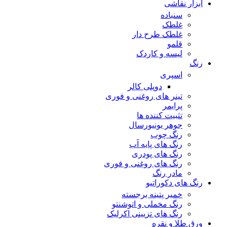
ابزار نقاشی
سنباده
غلطک
غلطک طرح دار
قلمو
لیسه و کاردک
رنگ
اسپری
دوپلی کالر
تینر های روغنی و فوری
پرایمر
تثبیت کننده ها
جوهر یونیورسال
رنگ چوب
رنگ‌ های پایه آب
رنگ های پودری
رنگ‌ های روغنی و فوری
مادر رنگ
رنگ های دکوراتیو
خمیر پتینه برجسته
رنگ مخملی و اتوشنتو
رنگ های تزیینی اکرلیک
ورق طلا و نقره