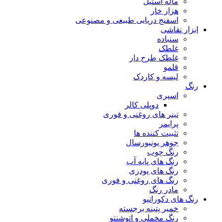
ماله استیل
هزار خار
اسفنج دریایی طبیعی و مصنوعی
ابزار نقاشی
سنباده
غلطک
غلطک طرح دار
قلمو
لیسه و کاردک
رنگ
اسپری
دوپلی کالر
تینر های روغنی و فوری
پرایمر
تثبیت کننده ها
جوهر یونیورسال
رنگ چوب
رنگ‌ های پایه آب
رنگ های پودری
رنگ‌ های روغنی و فوری
مادر رنگ
رنگ های دکوراتیو
خمیر پتینه برجسته
رنگ مخملی و اتوشنتو