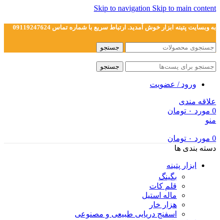
Skip to navigation
Skip to main content
به وبسایت پتینه ابزار خوش آمدید. ارتباط سریع با شماره تماس 09119247624
جستجو
جستجو
ورود / عضویت
علاقه مندی
0
مورد
۰
تومان
منو
0
مورد
۰
تومان
دسته بندی ها
ابزار پتینه
بگینگ
قلم کات
ماله استیل
هزار خار
اسفنج دریایی طبیعی و مصنوعی