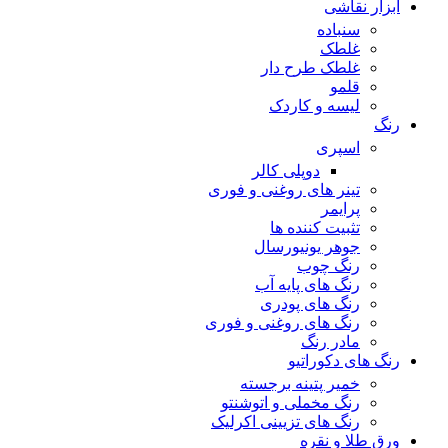
ابزار نقاشی
سنباده
غلطک
غلطک طرح دار
قلمو
لیسه و کاردک
رنگ
اسپری
دوپلی کالر
تینر های روغنی و فوری
پرایمر
تثبیت کننده ها
جوهر یونیورسال
رنگ چوب
رنگ‌ های پایه آب
رنگ های پودری
رنگ‌ های روغنی و فوری
مادر رنگ
رنگ های دکوراتیو
خمیر پتینه برجسته
رنگ مخملی و اتوشنتو
رنگ های تزیینی اکرلیک
ورق طلا و نقره