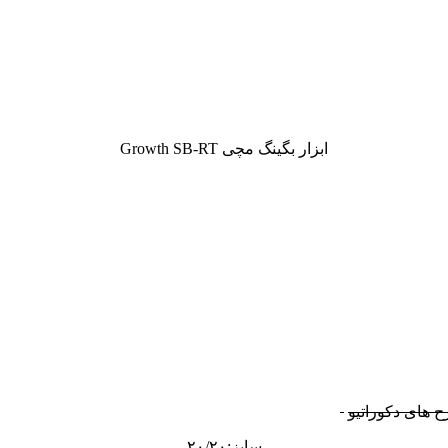
ابزار بگینگ مچی Growth SB-RT
ح های دکوراتیو
سایز:۲۰/۲۰