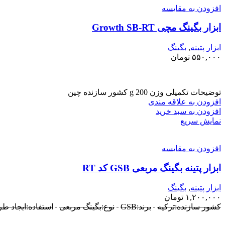
افزودن به مقایسه
ابزار بگینگ مچی Growth SB-RT
ابزار پتینه
,
بگینگ
۵۵۰,۰۰۰
تومان
توضیحات تکمیلی وزن 200 g کشور سازنده چین
افزودن به علاقه مندی
افزودن به سبد خرید
نمایش سریع
افزودن به مقایسه
ابزار پتینه بگینگ مربعی GSB کد RT
ابزار پتینه
,
بگینگ
۱,۲۰۰,۰۰۰
تومان
کشور سازنده:ترکیه
برند:GSB
نوع:بگینگ مربعی
استفاده:ایجاد طر