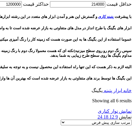
حداقل قیمت
حداكثر قيمت
با پیشرفت
پتینه کاری
و گسترش این هنر و آمدن ابزار های متعدد در این رشته ابزارهایی
ابزار های بگینگ یا طرح انداز در مدل های متفاوتی به بازار عرضه شده است تا به واس
عموما استفاده از این بگینگ ها به این صورت هست که زمینه کار را رنگ آمیزی میک
سپس رنگ دوم رو روی سطح میزنید(نکته ای که هست معمولا رنگ دوم با رنگ زمینه متف
مداوم بگینگ ها روی سطح طرح زیبایی به شما بدهد.
البته لازم به ذکر هست که این تنها راه استفاده این محصول نیست و به توجه به سلیقه 
این بگینگ ها توسط برند های متفاوتی به بازار عرضه شده است که بهترین آن ها واراد
خانه
ابزار پتینه
بگینگ
Showing all 6 results
نمایش نوار کناری
نمایش
9
12
18
24