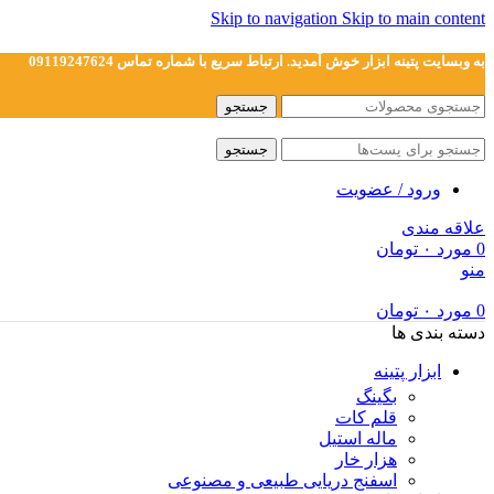
Skip to navigation
Skip to main content
به وبسایت پتینه ابزار خوش آمدید. ارتباط سریع با شماره تماس 09119247624
جستجو
جستجو
ورود / عضویت
علاقه مندی
0
مورد
۰
تومان
منو
0
مورد
۰
تومان
دسته بندی ها
ابزار پتینه
بگینگ
قلم کات
ماله استیل
هزار خار
اسفنج دریایی طبیعی و مصنوعی