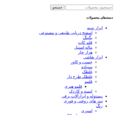
جستجو
دسته‌های محصولات
ابزار پتینه
اسفنج دریایی طبیعی و مصنوعی
بگینگ
قلم کات
ماله استیل
هزار خار
ابزار نقاشی
چسب و کاور
سنباده
غلطک
غلطک طرح دار
قلمو
قلمو‌ هنری
لیسه و کاردک
پیستوله و ابزارآلات برقی
تینر های روغنی و فوری
رنگ
اسپری