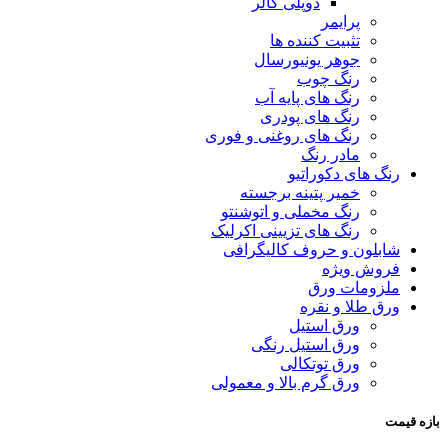
دوپلی کالر
پرایمر
تثبیت کننده ها
جوهر یونیورسال
رنگ چوب
رنگ‌ های پایه آب
رنگ های پودری
رنگ‌ های روغنی و فوری
مادر رنگ
رنگ های دکوراتیو
خمیر پتینه برجسته
رنگ مخملی و اتوشنتو
رنگ های تزیینی اکرلیک
شابلون و حروف کالیگرافی
فروش ویژه
ملزومات ورق
ورق طلا و نقره
ورق استیل
ورق استیل رنگی
ورق توتکالی
ورق گرم بالا و معمولی
بازه قیمت